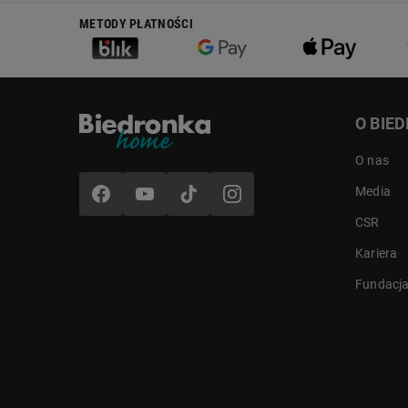
METODY PŁATNOŚCI
O BIE
O nas
Media
CSR
Kariera
Fundacj