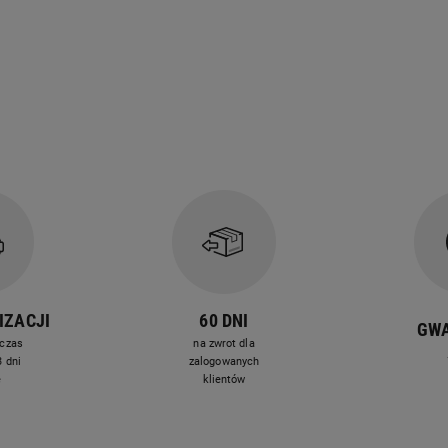
a z misą o pojemności 3 l.
ad dla 1-2 osób, nie zużywając dużo energii.
IZACJI
60 DNI
GW
czas
na zwrot dla
 dni
zalogowanych
e
klientów