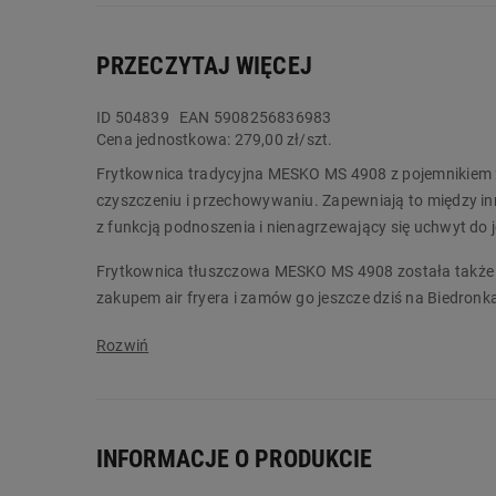
PRZECZYTAJ WIĘCEJ
ID
504839
EAN 5908256836983
Cena jednostkowa:
279,00 zł/szt.
Frytkownica tradycyjna MESKO MS 4908 z pojemnikiem 2,
czyszczeniu i przechowywaniu. Zapewniają to między in
z funkcją podnoszenia i nienagrzewający się uchwyt do
Frytkownica tłuszczowa MESKO MS 4908 została także 
zakupem air fryera i zamów go jeszcze dziś na Biedron
Główne cechy:
wyjmowany pojemnik na olej
regulacja temperatury
filtr w pokrywie
INFORMACJE O PRODUKCIE
lampka kontrolna
koszyk z funkcją podnoszenia