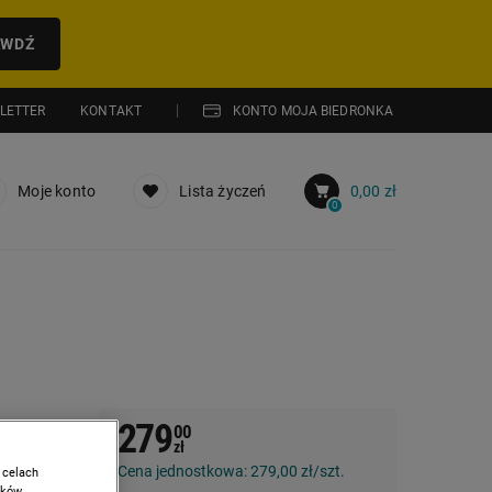
AWDŹ
LETTER
KONTAKT
KONTO MOJA BIEDRONKA
Moje konto
Lista życzeń
0,00 zł
0
279
00
sko
zł
Cena jednostkowa:
279,00 zł/szt.
 celach
ików.