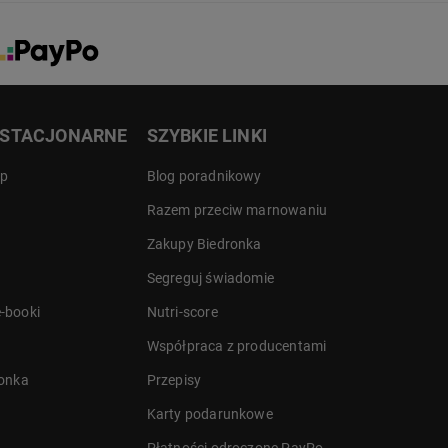
 STACJONARNE
SZYBKIE LINKI
ep
Blog poradnikowy
Razem przeciw marnowaniu
Zakupy Biedronka
Segreguj świadomie
-booki
Nutri-score
Współpraca z producentami
ronka
Przepisy
Karty podarunkowe
Płatności odroczone PayPo