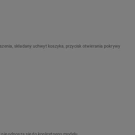
oszenia, składany uchwyt koszyka, przycisk otwierania pokrywy
trukcja, szczegóły produktu):
i nie odnoszą się do konkretnego modelu.