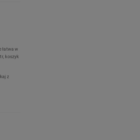
e łatwa w
r, koszyk
kaj z