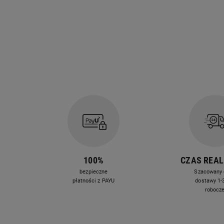
Jaka frytkownica beztłuszczowa dla 2 osób?
Dla 2 osób wystarczająca jest frytkownica beztłuszczow
W takim kompaktowym air fryerze można przygotować obi
100%
CZAS REAL
bezpieczne
Szacowany 
płatności z PAYU
dostawy 1-3
robocz