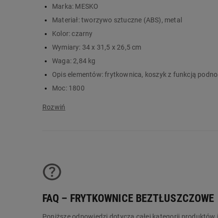
Marka:
MESKO
składany uchwyt koszyka
Materiał:
tworzywo sztuczne (ABS), metal
przycisk otwierania pokrywy
materiał obudowy: plastik
Kolor:
czarny
kolor przewodu zasilającego: czarny
Wymiary:
34 x 31,5 x 26,5 cm
typ wtyczki: E/F
Waga:
2,84 kg
Opis elementów:
frytkownica, koszyk z funkcją podn
Moc:
1800
Okres gwarancji (lata):
2
Długość kabla:
0,97 m
Napięcie:
220-240 V ~50 Hz
Certyfikaty:
CE
Informacja dotycząca bezpieczeństwa i inne dane (ins
Pobierz instrukcję (PDF, 3,25 MB)
Pojemność:
2,5 l
FAQ – FRYTKOWNICE BEZTŁUSZCZOWE
Poniższe odpowiedzi dotyczą całej kategorii produktów 