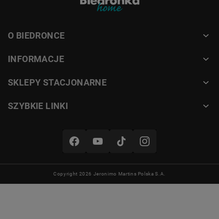
przyda się w każdej kuchni
Zamów produkt już dziś w Biedronka
O BIEDRONCE
Home!
INFORMACJE
SKLEPY STACJONARNE
SZYBKIE LINKI
MARKA
MG HOME
MATERIAŁ
Copyright 2026 Jeronimo Martins Polska S.A.
Stal nierdzewna, tworzywo sztuczne
KOLOR