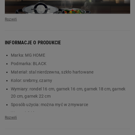
INFORMACJE O PRODUKCIE
Marka:
MG HOME
Podmarka:
BLACK
Materiał:
stal nierdzewna, szkło hartowane
Zestaw garnków
Kolor:
srebrny, czarny
MG Home Black
Wymiary:
rondel 16 cm, garnek 16 cm, garnek 18 cm, garnek
20 cm, garnek 22 cm
to wszystko, czego
Sposób użycia:
można myć w zmywarce
potrzebujesz w
Waga:
4,34 kg
kuchni
Opis elementów:
rondel stalowy 16 cm, wkład do gotowania
na parze 20 cm, garnek stalowy 16 cm, pokrywka ze szkła