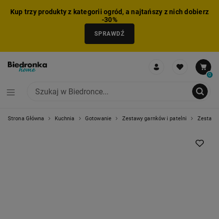
Kup trzy produkty z kategorii ogród, a najtańszy z nich dobierz
-30%
SPRAWDŹ
0
Strona Główna
Kuchnia
Gotowanie
Zestawy garnków i patelni
Zestawy
NIE MOŻNA BYŁO DODAĆ CAŁEGO ZESTAWU DO KOSZYKA
ZMNIEJSZONO LICZBĘ PRODUKTÓW
USUNIĘTO PRODUKT Z KOSZYKA
DODANO PRODUKT DO KOSZYKA
ZESTAW DODANY DO KOSZYKA