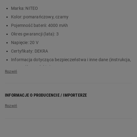
Główne cechy:
Marka:
NITEO
Kolor:
pomarańczowy, czarny
3-stopniowy wskaźnik naładowania
Pojemność baterii:
4000 mAh
napięcie: 20 V
Okres gwarancji (lata):
3
pojemność: 4000 mAh
technologia: litowo-jonowa
Napięcie:
20 V
kompatybilny z serią 20 V Max System
Certyfikaty:
DEKRA
Informacja dotycząca bezpieczeństwa i inne dane (instrukcja,
szczegóły produktu):
Pobierz instrukcję (PDF, 822 KB)
INFORMACJE O PRODUCENCIE / IMPORTERZE
Nazwa producenta:
Vershold Poland Sp. z o.o.
Adres producenta:
ul. Żwirki i Wigury 16A, 02-092 Warszawa
Adres elektroniczny producenta:
infolinia@vershold.com