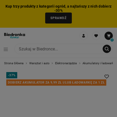
Kup trzy produkty z kategorii ogród, a najtańszy z nich dobierz
-30%
SPRAWDŹ
0
Strona Główna
Warsztat i auto
Elektronarzędzia
Akumulatory i ładowarki
NIE MOŻNA BYŁO DODAĆ CAŁEGO ZESTAWU DO KOSZYKA
ZMNIEJSZONO LICZBĘ PRODUKTÓW
USUNIĘTO PRODUKT Z KOSZYKA
DODANO PRODUKT DO KOSZYKA
ZESTAW DODANY DO KOSZYKA
-
37%
DOBIERZ AKUMULATOR ZA 9,99 ZŁ I/LUB ŁADOWARKĘ ZA 1 ZŁ