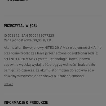
PRZECZYTAJ WIĘCEJ
ID
598842
EAN 5905118077225
Cena jednostkowa:
99,00 zł/szt.
Akumulator litowo-jonowy NITEO 20 V Max o pojemności 4 Ah to
przenośne źródło zasilania przeznaczone do elektronarzędzi z
serii NITEO 20 V Max System. Technologia litowo-jonowa
zapewnia wysoką wydajność, długą żywotność i brak efektu
pamięci, co oznacza, że akumulator można doładowywać w
dowolnym momencie bez obawy o utratę pojemności.
3-stopniowy wskaźnik naładowania umożliwia łatwe
sprawdzenie poziomu naładowania akumulatora, dzięki czemu
wiesz, kiedy należy go naładować. Zamów go już dziś w
INFORMACJE O PRODUKCIE
Biedronka Home!