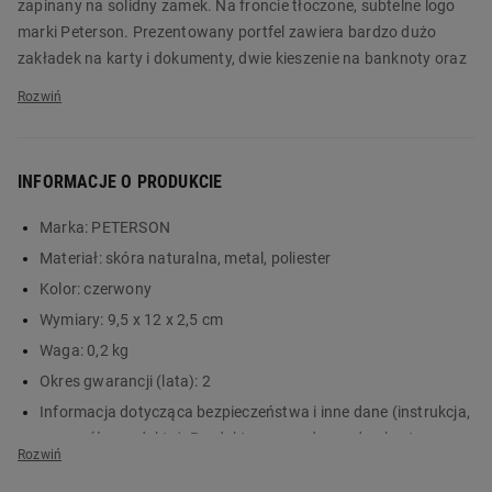
zapinany na solidny zamek. Na froncie tłoczone, subtelne logo
marki Peterson. Prezentowany portfel zawiera bardzo dużo
zakładek na karty i dokumenty, dwie kieszenie na banknoty oraz
przegródkę na monety zamykaną klapką z zatrzaskiem.
Mały portfel damski z wysokojakościowej skóry naturalnej w
klasycznym czerwonym kolorze. Zamykany wygodnym zamkiem
INFORMACJE O PRODUKCIE
błyskawicznym. Na froncie tłoczone logo marki Peterson.
Wewnątrz siedem zakładek na karty, trzy kieszonki na
Marka:
PETERSON
dokumenty i trzy przezroczyste okienka, w których doskonale
Materiał:
skóra naturalna, metal, poliester
zaprezentują się fotografie bliskich Ci osób.Do przechowywania
gotówki dostępne są dwie kieszenie na banknoty i zamykana
Kolor:
czerwony
klapką z zatrzaskiem przegródka na bilon. Akcesorium z
Wymiary:
9,5 x 12 x 2,5 cm
zabezpieczeniem antyskimmingowym RFID Protect, które
Waga:
0,2 kg
zabezpiecza dane przed nieautoryzowanym skanowaniem.
Okres gwarancji (lata):
2
Portfel zapakowany w eleganckie, logowane pudełko marki
Informacja dotycząca bezpieczeństwa i inne dane (instrukcja,
Peterson. Nie zwlekaj i zamów na Biedronka Home!
szczegóły produktu):
Produkt wprowadzony do obrotu na
Główne cechy:
terenie UE przed 13.12.2024 r.