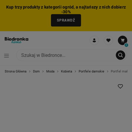
Kup trzy produkty z kategorii ogród, a najtańszy z nich dobierz
-30%
SPRAWDŹ
0
Strona Główna
Dom
Moda
Kobieta
Portfele damskie
Portfel mały 
NIE MOŻNA BYŁO DODAĆ CAŁEGO ZESTAWU DO KOSZYKA
ZMNIEJSZONO LICZBĘ PRODUKTÓW
USUNIĘTO PRODUKT Z KOSZYKA
DODANO PRODUKT DO KOSZYKA
ZESTAW DODANY DO KOSZYKA