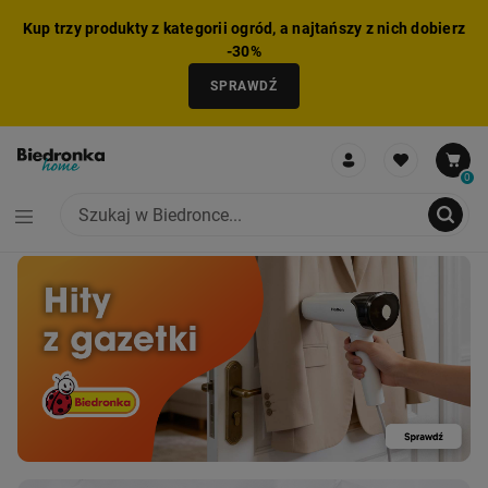
Kup trzy produkty z kategorii ogród, a najtańszy z nich dobierz
-30%
SPRAWDŹ
0
NIE MOŻNA BYŁO DODAĆ CAŁEGO ZESTAWU DO KOSZYKA
ZMNIEJSZONO LICZBĘ PRODUKTÓW
USUNIĘTO PRODUKT Z KOSZYKA
DODANO PRODUKT DO KOSZYKA
ZESTAW DODANY DO KOSZYKA