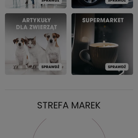
STREFA MAREK
PROMOCJA: NITEO
PR