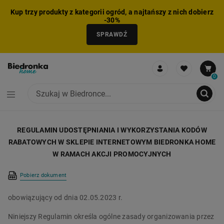
Kup trzy produkty z kategorii ogród, a najtańszy z nich dobierz
-30%
SPRAWDŹ
0
NIE MOŻNA BYŁO DODAĆ CAŁEGO ZESTAWU DO KOSZYKA
ZMNIEJSZONO LICZBĘ PRODUKTÓW
USUNIĘTO PRODUKT Z KOSZYKA
DODANO PRODUKT DO KOSZYKA
ZESTAW DODANY DO KOSZYKA
REGULAMIN UDOSTĘPNIANIA I WYKORZYSTANIA KODÓW
RABATOWYCH W SKLEPIE INTERNETOWYM BIEDRONKA HOME
W RAMACH AKCJI PROMOCYJNYCH
Pobierz dokument
obowiązujący od dnia 02.05.2023 r.
Niniejszy Regulamin określa ogólne zasady organizowania przez