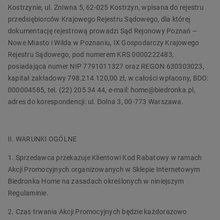
Kostrzynie, ul. Żniwna 5, 62-025 Kostrzyn, wpisana do rejestru
przedsiębiorców Krajowego Rejestru Sądowego, dla której
dokumentację rejestrową prowadzi Sąd Rejonowy Poznań –
Nowe Miasto i Wilda w Poznaniu, IX Gospodarczy Krajowego
Rejestru Sądowego, pod numerem KRS 0000222483,
posiadająca numer NIP 7791011327 oraz REGON 630303023,
kapitał zakładowy 798.214.120,00 zł, w całości wpłacony, BDO:
000004585, tel. (22) 205 34 44, e-mail: home@biedronka.pl,
adres do korespondencji: ul. Dolna 3, 00-773 Warszawa.
II. WARUNKI OGÓLNE
1. Sprzedawca przekazuje Klientowi Kod Rabatowy w ramach
Akcji Promocyjnych organizowanych w Sklepie Internetowym
Biedronka Home na zasadach określonych w niniejszym
Regulaminie.
2. Czas trwania Akcji Promocyjnych będzie każdorazowo