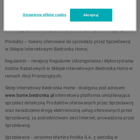
realizacji określonych w odrębnych regulaminach Akcji
Promocyjnych lub w informacjach o promocji dostępnych w
Ustawienia plików cookie
Akceptuj
Sklepie Internetowym Biedronka Home lub w materiałach
promocyjnych odnoszących się do danej Akcji Promocyjnej;
Produkty – towary oferowane do sprzedaży przez Sprzedawcę
w Sklepie Internetowym Biedronka Home;
Regulamin – niniejszy Regulamin Udostępniania i Wykorzystania
Kodów Rabatowych w Sklepie Internetowym Biedronka Home w
ramach Akcji Promocyjnych;
Sklep Internetowy Biedronka Home - dostępna pod adresem
www.home.biedronka.pl
internetowa platforma umożliwiająca
sprzedaż detaliczną Produktów oferowanych przez Sprzedawcę
oraz świadczenie drogą elektroniczną usług oferowanych przez
Sprzedawcę, za pośrednictwem sieci Internet, prowadzona przez
Sprzedawcę;
Sprzedawca - Jeronimo Martins Polska S.A. z siedzibą w