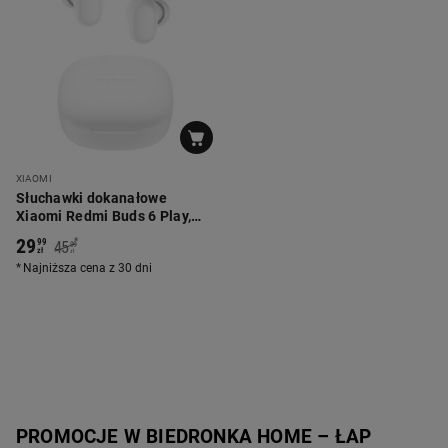
XIAOMI
Słuchawki dokanałowe
Xiaomi Redmi Buds 6 Play,
białe
29
*
99
45
99
zł
zł
Najniższa cena z 30 dni
PROMOCJE W BIEDRONKA HOME – ŁAP 