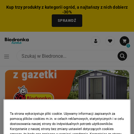
Kup trzy produkty z kategorii ogród, a najtańszy z nich dobierz
-30%
SPRAWDŹ
0
CAROUSEL
PROMOCJA: HITY Z GAZETKI
PRO
NIE MOŻNA BYŁO DODAĆ CAŁEGO ZESTAWU DO KOSZYKA
ZMNIEJSZONO LICZBĘ PRODUKTÓW
USUNIĘTO PRODUKT Z KOSZYKA
DODANO PRODUKT DO KOSZYKA
ZESTAW DODANY DO KOSZYKA
Ta strona wykorzystuje pliki cookie. Używamy informacji zapisanych za
pomocą plików cookies m.in. w celach reklamowych, statystycznych i w celu
dostosowania naszej strony do indywidualnych potrzeb użytkowników.
Korzystanie z naszej strony bez zmiany ustawień dotyczących cookies
oznacza, że będą one zapisane w pamięci urządzenia. Korzystając ze strony