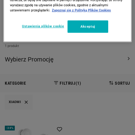
wyrażasz zgodę na używanie plików cookies, zgodnie z aktualnymi
PREVIOUS SLIDE
CAROUSEL NAVIGATION
NEXT
ustawieniami przeglądarki.
Zapoznaj się z Polityką Plików Cookies
Strona Główna
Promocje
Ustawienia plików cookie
Akceptuj
PROMOCJE
1 produkt
Wybierz Promocję
KATEGORIE
FILTRUJ
(1)
SORTUJ
XIAOMI
-
34%