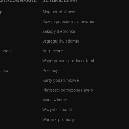
 STACJONARNE
SZYBKIE LINKI
ep
Blog poradnikowy
Razem przeciw marnowaniu
Zakupy Biedronka
Segreguj świadomie
-booki
Nutri-score
Współpraca z producentami
ronka
Przepisy
Karty podarunkowe
Płatności odroczone PayPo
Marki własne
Wszystkie marki
Warunki promocji