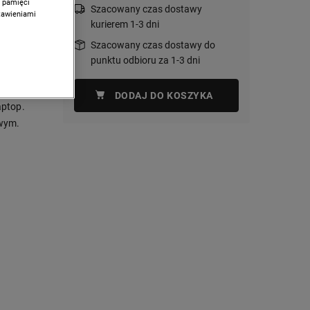
w pamięci
Szacowany czas dostawy
stawieniami
kurierem 1-3 dni
 który
Szacowany czas dostawy do
ziennego.
punktu odbioru za 1-3 dni
trz
DODAJ DO KOSZYKA
aptop.
owym.