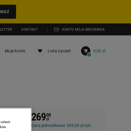
AWDŹ
LETTER
KONTAKT
KONTO MOJA BIEDRONKA
Moje konto
Lista życzeń
0,00 zł
0
269
00
ity,
zł
 celach
Cena jednostkowa:
269,00 zł/szt.
ików.