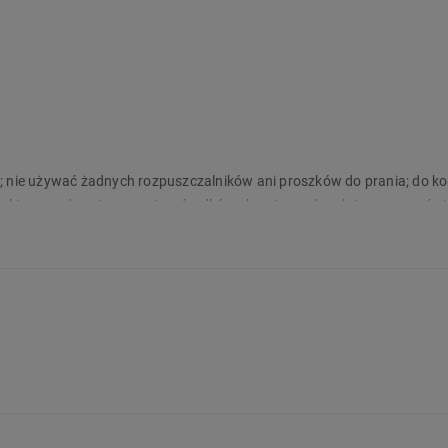
; nie używać żadnych rozpuszczalników ani proszków do prania; do ko
duktu; przed zastosowaniem środków chemicznych należy zapoznać si
gentów zawierających alkohol, naftę, amoniak lub inne składniki żrące;
si być dostosowana do wielkości produktu
strukcja, szczegóły produktu):
Opakowanie: Trzymać z dala od dzieci. 
yce