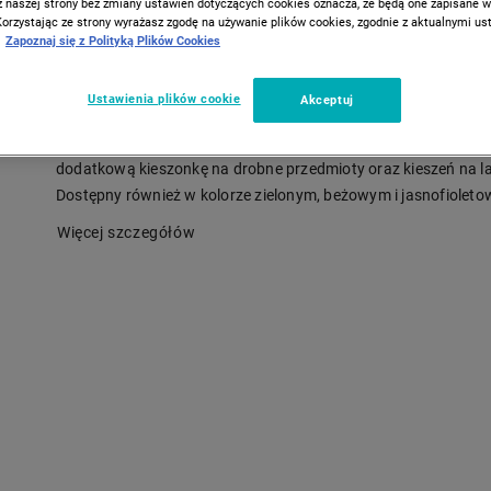
12 l, czarny
z naszej strony bez zmiany ustawień dotyczących cookies oznacza, że będą one zapisane 
Korzystając ze strony wyrażasz zgodę na używanie plików cookies, zgodnie z aktualnymi u
Zapoznaj się z Polityką Plików Cookies
Plecak PUCCINI Infinity w kolorze czarnym to idealny produkt,
sprawdzi się zarówno na wyprawę w góry, jak i do użytku cod
Ustawienia plików cookie
Akceptuj
Wykonano go z wysokiej jakości tkaniny oraz imitacji skóry.
Jednokomorowy plecak miejski zapinany na zamek ma wewną
dodatkową kieszonkę na drobne przedmioty oraz kieszeń na l
Dostępny również w kolorze zielonym, beżowym i jasnofiolet
Więcej szczegółów