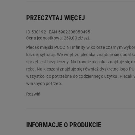
PRZECZYTAJ WIĘCEJ
ID
530192
EAN 5902308050495
Cena jednostkowa:
269,00 zł/szt.
Plecak miejski PUCCINI Infinity w kolorze czarnym wykona
każdej sytuacji. We wnętrzu plecaka znajduje się dodatk
sprzęt jest bezpieczny. Na froncie plecaka znajduje się 
ręką. Na kieszeni znajduje się również dyskretne logo P
wszystko, co potrzebne do codziennego użytku. Plecak
własnych potrzeb.
Plecak PUCCINI Infinity w kolorze czarnym zachwyca li
Biedronka Home!
Główne cechy:
INFORMACJE O PRODUKCIE
regulowane szelki
kieszeń na laptop do 15 cali