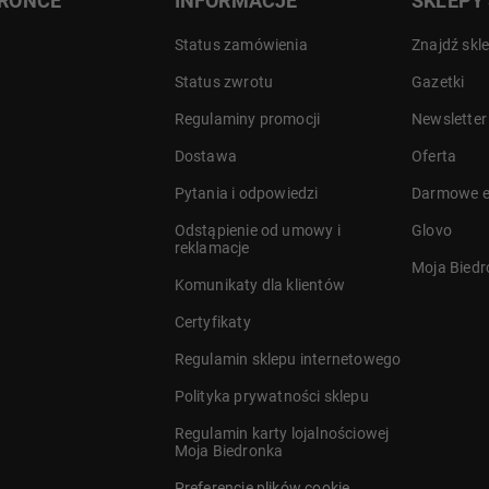
DRONCE
INFORMACJE
SKLEPY
Status zamówienia
Znajdź skl
Status zwrotu
Gazetki
Regulaminy promocji
Newsletter
Dostawa
Oferta
a
Pytania i odpowiedzi
Darmowe e
Odstąpienie od umowy i
Glovo
reklamacje
Moja Bied
Komunikaty dla klientów
Certyfikaty
Regulamin sklepu internetowego
Polityka prywatności sklepu
Regulamin karty lojalnościowej
Moja Biedronka
Preferencje plików cookie