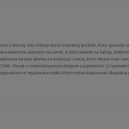
ny z tkaniny oraz imitacji skóry to świetny produkt, który sprawdzi s
owa kieszonka zapinana na zamek, a także kieszeń na laptop, dzięki kt
dodatkowa kieszeń idealna na drobiazgi i rzeczy, które chcesz mieć za
UCCINI. Plecak o minimalistycznym designie o pojemności 12 l pomieści
 wyposażono w regulowane szelki, które można dopasować długością 
cznymi udogodnieniami i wysoką jakością wykonania. Zamów produkt j