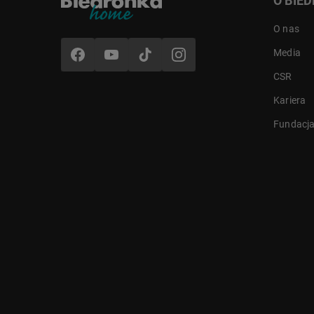
O BIE
O nas
Media
CSR
Kariera
Fundacj