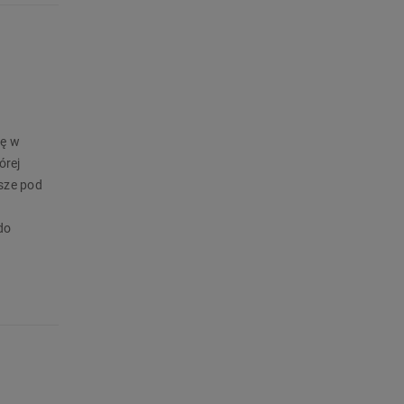
ię w
órej
wsze pod
do
uż dziś na