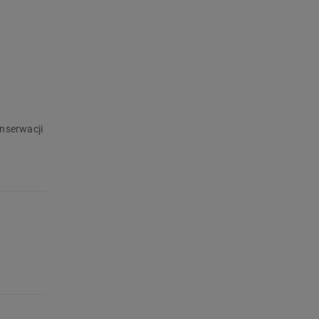
nserwacji
ę z
 nie
Ryzyko