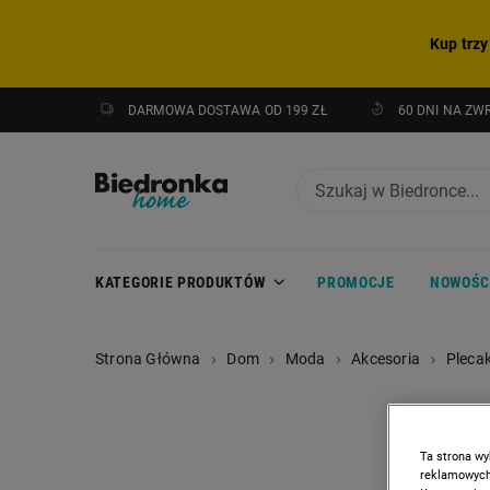
Kup trzy
DARMOWA DOSTAWA OD 199 ZŁ
60 DNI NA ZW
KATEGORIE PRODUKTÓW
PROMOCJE
NOWOŚC
Strona Główna
Dom
Moda
Akcesoria
Plecak
Ta strona wy
reklamowych,