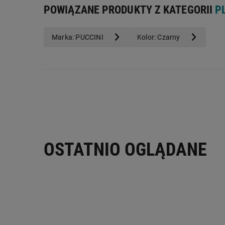
POWIĄZANE PRODUKTY Z KATEGORII
P
Adres importera:
ul. Klubowa 2 72-002 Skarbimierzyc
Adres elektroniczny importera:
b2b@puccini.pl
Marka: PUCCINI
Kolor: Czarny
OSTATNIO OGLĄDANE