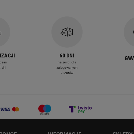
IZACJI
60 DNI
GW
czas
na zwrot dla
 dni
zalogowanych
e
klientów