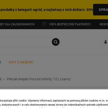
 produkty z kategorii ogród, a najtańszy z nich dobierz -30%
SPR
NEWS
ROT DLA ZALOGOWANYCH
100% BEZPIECZNE PŁATNOŚCI
I
HITY Z GAZETKI
i
Plecak miejski Puccini Infinity, 12 l, czarny
PUCCINI
Plecak miejski Puccini Infin
korzystuje pliki cookie. Używamy informacji zapisanych za pomocą plików cookies m.in. w
 statystycznych i w celu dostosowania naszej strony do indywidualnych potrzeb użytkown