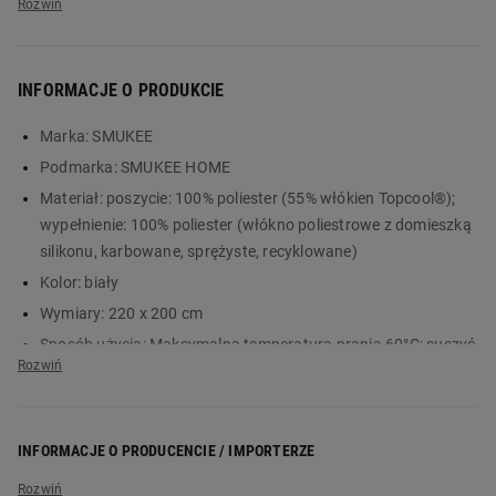
INFORMACJE O PRODUKCIE
Marka:
SMUKEE
Podmarka:
SMUKEE HOME
Materiał:
poszycie: 100% poliester (55% włókien Topcool®);
Letnia kołdra
wypełnienie: 100% poliester (włókno poliestrowe z domieszką
TOPCOOL®
silikonu, karbowane, sprężyste, recyklowane)
Kolor:
biały
220 x 200 cm
Wymiary:
220 x 200 cm
od SMUKEE HOME
Sposób użycia:
Maksymalna temperatura prania 60°C; suszyć
bez ociekania rozłożoną na płasko, nie bielić, nie prasować,
to wybór medyczny
nie czyścić chemicznie, nie suszyć w suszarce bębnowej. Żeby
dla alergików
usunąć alergeny, wyrób należy prać co najmniej 2 razy w roku
INFORMACJE O PRODUCENCIE / IMPORTERZE
w temperaturze min. 60°C oraz poddawać okresowemu
działaniu niskich temperatur (zamrażaniu). Należy również
Nazwa producenta:
Wendre Poland Sp. z o.o.