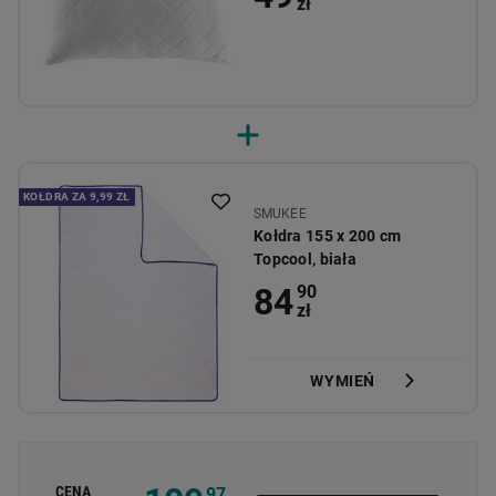
zł
KOŁDRA ZA 9,99 ZŁ
SMUKEE
Kołdra 155 x 200 cm
Topcool, biała
84
90
zł
WYMIEŃ
CENA
97