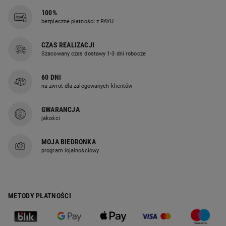
Łatwe utrzymanie higieny
100%
bezpieczne płatności z PAYU
Kołdrę TOPCOOL® można prać
w temperaturze 60°C. Dzięki temu
CZAS REALIZACJI
można skutecznie usuwać z niej
Szacowany czas dostawy 1-3 dni robocze
alergeny i utrzymać wysoki poziom
higieny nawet przy codziennym
60 DNI
na zwrot dla zalogowanych klientów
użytkowaniu.
GWARANCJA
jakości
Innowacyjne włókna TOPCOOL®
MOJA BIEDRONKA
program lojalnościowy
Zastosowane włókna TOPCOOL®
skutecznie odprowadzają wilgoć
i pomagają utrzymać optymalną
METODY PŁATNOŚCI
temperaturę ciała przez całą noc.
Dzięki temu kołdra zapewnia