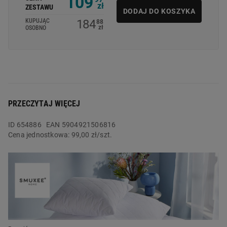
109
zł
ZESTAWU
DODAJ DO KOSZYKA
184
KUPUJĄC
88
zł
OSOBNO
PRZECZYTAJ WIĘCEJ
ID
654886
EAN 5904921506816
Cena jednostkowa:
99,00 zł/szt.