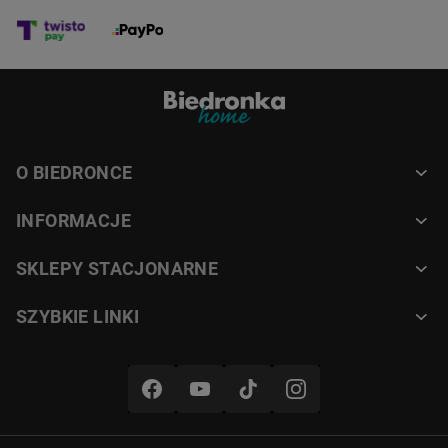
świeżość i komfort nawet podczas
gorących, letnich nocy.
Gęste pikowanie i trwałość
Specjalne, gęste pikowanie
O BIEDRONCE
zapobiega przesuwaniu się
INFORMACJE
wypełnienia. Kołdra zachowuje swój
kształt i estetyczny wygląd nawet
SKLEPY STACJONARNE
po wielu praniach.
SZYBKIE LINKI
Letnia kołdra