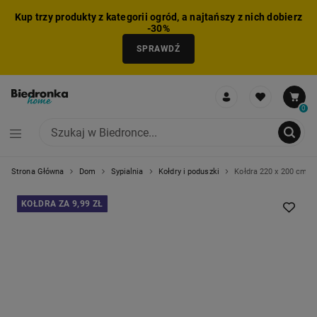
Kup trzy produkty z kategorii ogród, a najtańszy z nich dobierz
-30%
SPRAWDŹ
0
Strona Główna
Dom
Sypialnia
Kołdry i poduszki
Kołdra 220 x 200 cm To
NIE MOŻNA BYŁO DODAĆ CAŁEGO ZESTAWU DO KOSZYKA
ZMNIEJSZONO LICZBĘ PRODUKTÓW
USUNIĘTO PRODUKT Z KOSZYKA
DODANO PRODUKT DO KOSZYKA
ZESTAW DODANY DO KOSZYKA
KOŁDRA ZA 9,99 ZŁ