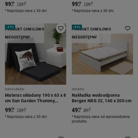
średnio twardy, różowy
średnio twardy, szary
99
99
*
*
00
00
159
159
00
00
zł
zł
zł
zł
Najniższa cena z 30 dni
Najniższa cena z 30 dni
-
37%
-
44%
PRODUKT CHWILOWO
PRODUKT CHWILOWO
NIEDOSTĘPNY
NIEDOSTĘPNY
SUN GARDEN
SMUKEE
Materac składany 190 x 63 x 8
Nakładka wodoodporna
cm Sun Garden Thommy,
Bergen NRG 22, 160 x 200 cm
średnio twardy, w kropki
99
49
*
*
00
99
159
89
00
90
zł
zł
zł
zł
Najniższa cena z 30 dni
Najniższa cena od wprowadzenia
produktu