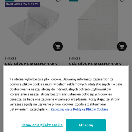
NAKŁADKA ZA 9,99 ZŁ
SMUKEE
SMUKEE
Nakładka na materac 160 x
Nakładka na materac 160 x
200 cm Topcool, biała
200 cm Smukee Home
Stresness, biała
49
49
*
*
99
99
66
69
90
90
Ta strona wykorzystuje pliki cookie. Używamy informacji zapisanych za
zł
zł
zł
zł
pomocą plików cookies m.in. w celach reklamowych, statystycznych i w celu
Najniższa cena z 30 dni
Najniższa cena od wprowadzenia
dostosowania naszej strony do indywidualnych potrzeb użytkowników.
produktu
Korzystanie z naszej strony bez zmiany ustawień dotyczących cookies
oznacza, że będą one zapisane w pamięci urządzenia. Korzystając ze strony
wyrażasz zgodę na używanie plików cookies, zgodnie z aktualnymi
ustawieniami przeglądarki.
Zapoznaj się z Polityką Plików Cookies
Ustawienia plików cookie
Akceptuj