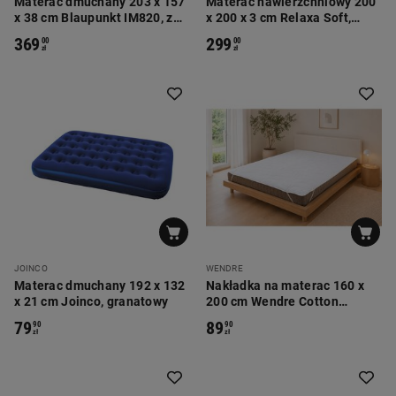
Materac dmuchany 203 x 157
Materac nawierzchniowy 200
x 38 cm Blaupunkt IM820, z
x 200 x 3 cm Relaxa Soft,
wbudowaną pompką
biały
369
299
00
00
elektryczną
zł
zł
JOINCO
WENDRE
Materac dmuchany 192 x 132
Nakładka na materac 160 x
x 21 cm Joinco, granatowy
200 cm Wendre Cotton
Percale, biała
79
89
90
90
zł
zł