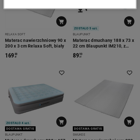
ZOSTAŁO 5 szt.
RELAXA SOFT
BLAUPUNKT
Materac nawierzchniowy 90 x
Materac dmuchany 188 x 73 x
200 x 3 cm Relaxa Soft, biały
22 cm Blaupunkt IM210, z
pompką ręczną
169
89
00
90
zł
zł
ZOSTAŁO 4 szt.
DOSTAWA GRATIS
DOSTAWA GRATIS
BLAUPUNKT
SMUKEE