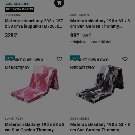
ZOSTAŁO 3 szt.
DOSTAWA GRATIS
BLAUPUNKT
SUN GARDEN
Materac dmuchany 203 x 157
Materac składany 190 x 63 x 8
x 38 cm Blaupunkt IM720, z
cm Sun Garden Thommy,
wbudowaną pompką
średnio twardy, liście
329
99
*
00
00
159
00
elektryczną
zł
zł
zł
Najniższa cena z 30 dni
-
37%
-
37%
PRODUKT CHWILOWO
PRODUKT CHWILOWO
NIEDOSTĘPNY
NIEDOSTĘPNY
SUN GARDEN
SUN GARDEN
Materac składany 190 x 63 x 8
Materac składany 190 x 63 x 8
cm Sun Garden Thommy,
cm Sun Garden Thommy,