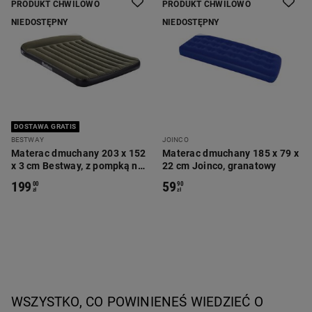
PRODUKT CHWILOWO
PRODUKT CHWILOWO
NIEDOSTĘPNY
NIEDOSTĘPNY
DOSTAWA GRATIS
BESTWAY
JOINCO
Materac dmuchany 203 x 152
Materac dmuchany 185 x 79 x
x 3 cm Bestway, z pompką na
22 cm Joinco, granatowy
baterie, zielony
199
59
00
90
zł
zł
WSZYSTKO, CO POWINIENEŚ WIEDZIEĆ O 