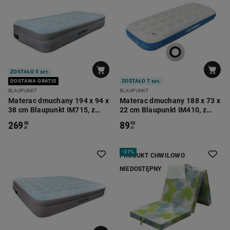
ZOSTAŁO 5 szt.
DOSTAWA GRATIS
ZOSTAŁO 7 szt.
BLAUPUNKT
BLAUPUNKT
Materac dmuchany 194 x 94 x
Materac dmuchany 188 x 73 x
38 cm Blaupunkt IM715, z
22 cm Blaupunkt IM410, z
wbudowaną pompką
wbudowaną pompką nożną
269
89
00
90
elektryczną
zł
zł
-
37%
PRODUKT CHWILOWO
NIEDOSTĘPNY