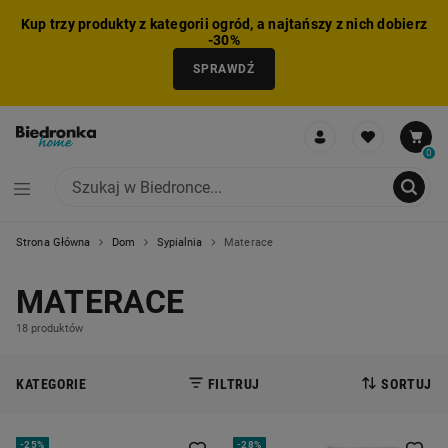
Kup trzy produkty z kategorii ogród, a najtańszy z nich dobierz
-30%
SPRAWDŹ
0
Strona Główna
Dom
Sypialnia
Materace
NIE MOŻNA BYŁO DODAĆ CAŁEGO ZESTAWU DO KOSZYKA
ZMNIEJSZONO LICZBĘ PRODUKTÓW
USUNIĘTO PRODUKT Z KOSZYKA
DODANO PRODUKT DO KOSZYKA
ZESTAW DODANY DO KOSZYKA
MATERACE
18 produktów
KATEGORIE
FILTRUJ
SORTUJ
-
25%
-
28%