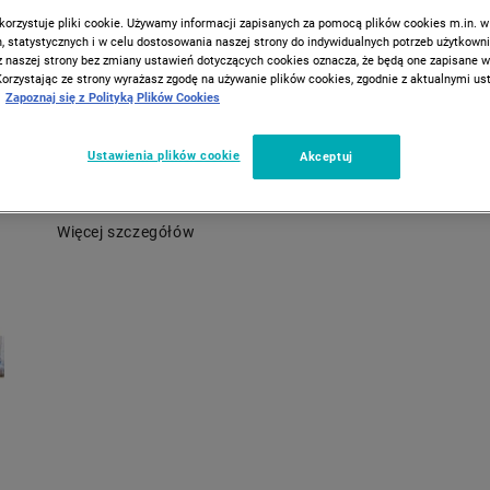
biała
korzystuje pliki cookie. Używamy informacji zapisanych za pomocą plików cookies m.in. w
 statystycznych i w celu dostosowania naszej strony do indywidualnych potrzeb użytkown
z naszej strony bez zmiany ustawień dotyczących cookies oznacza, że będą one zapisane 
Poduszka TOPCOOL od SMUKEE HOME o wymiarach 70 x 80 
Korzystając ze strony wyrażasz zgodę na używanie plików cookies, zgodnie z aktualnymi u
wyrób medyczny klasy I, który zapewnia komfortowy sen pod
Zapoznaj się z Polityką Plików Cookies
ciepłych nocy. Lekka, miękka i sprężysta poduszka z poszycie
wykonanym z tkaniny zawierającej włókna Topcool ma przyj
Ustawienia plików cookie
Akceptuj
strukturę i skutecznie odprowadza wilgoć. Wyrób stworzony z
osobach z alergią wyprodukowano w Polsce.
Więcej szczegółów