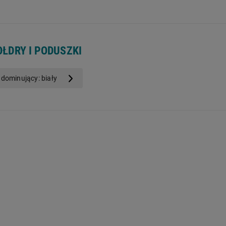
ad Odrą
OŁDRY I PODUSZKI
 dominujący: biały