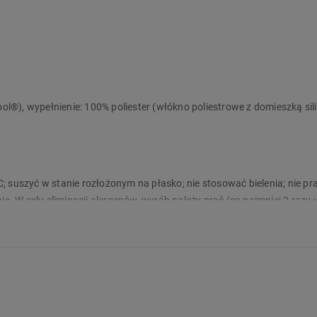
 kurzu domowego, nie namnaża się, dlatego poduszka o takim składzie
yć stosowany wspomagająco*) w zapobieganiu i łagodzeniu przebieg
ów wielokierunkowego działania zmierzającego do ograniczenia ekspoz
zelowa, atopowe zapalenie skóry, innych chorób o podłożu alergicznym
podniebiennych). *) W każdym przypadku podejrzenia chorób alergiczny
edynego środka zmierzającego do łagodzenia lub zmniejszania objawó
ol®), wypełnienie: 100% poliester (włókno poliestrowe z domieszką sil
syfikacji Chorób i Problemów Zdrowotnych, ICD-10; odpowiednio: J30,
 suszyć w stanie rozłożonym na płasko; nie stosować bielenia; nie p
 temperaturze 60°C
e. W celu eliminacji alergenów, wyrób należy prać (co najmniej 2 razy 
iałaniu niskich temperatur (zamrażaniu), a także należy stosować ś
enia
rodukt.
ia poduszki w ciepłe noce
trukcja, szczegóły produktu):