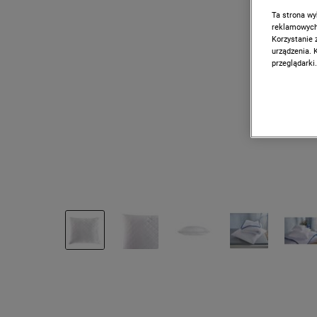
Ta strona wy
reklamowych,
Korzystanie 
urządzenia. 
przeglądarki.