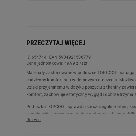
PRZECZYTAJ WIĘCEJ
ID
654744
EAN 5904921506779
Cena jednostkowa:
49,99 zł/szt.
Materiały zastosowane w poduszce TOPCOOL pomagają 
codzienny komfort snu w domowym otoczeniu. Możliwoś
Dzięki przyjemnemu w dotyku poszyciu z tkaniny zawie
komfort, zachowuje estetyczny wygląd i dobrze trzyma s
Poduszka TOPCOOL sprawdzi się szczególnie latem, kiedy
wypełnienie zapewnia wygodne podparcie głowy, a deli
wyrób medyczny klasy I o właściwości przyjaznych ale
Podstawą leczenia chorób alergicznych jest unikanie a