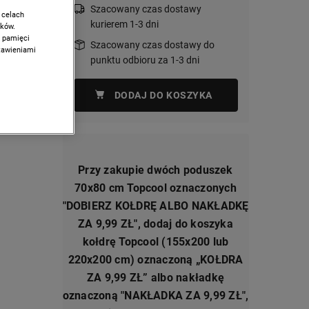
Szacowany czas dostawy
 celach
kurierem 1-3 dni
ików.
w pamięci
cm to
Szacowany czas dostawy do
stawieniami
czas
punktu odbioru za 1-3 dni
m
emną
DODAJ DO KOSZYKA
 myślą o
Przy zakupie dwóch poduszek
70x80 cm Topcool oznaczonych
"DOBIERZ KOŁDRĘ ALBO NAKŁADKĘ
ZA 9,99 ZŁ", dodaj do koszyka
kołdrę Topcool (155x200 lub
220x200 cm) oznaczoną „KOŁDRA
ZA 9,99 ZŁ” albo nakładkę
oznaczoną "NAKŁADKA ZA 9,99 ZŁ",