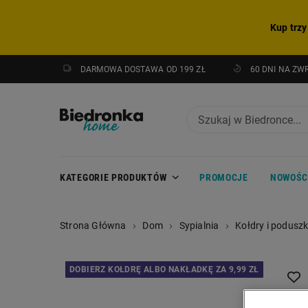
Kup trzy
DARMOWA DOSTAWA OD 199 ZŁ
60 DNI NA ZW
KATEGORIE PRODUKTÓW
PROMOCJE
NOWOŚC
Strona Główna
Dom
Sypialnia
Kołdry i poduszk
DOBIERZ KOŁDRĘ ALBO NAKŁADKĘ ZA 9,99 ZŁ