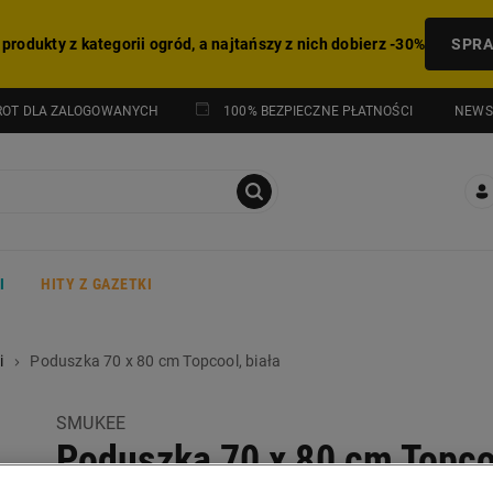
 produkty z kategorii ogród, a najtańszy z nich dobierz -30%
SPR
NEWS
ROT DLA ZALOGOWANYCH
100% BEZPIECZNE PŁATNOŚCI
I
HITY Z GAZETKI
i
Poduszka 70 x 80 cm Topcool, biała
SMUKEE
Poduszka 70 x 80 cm Topco