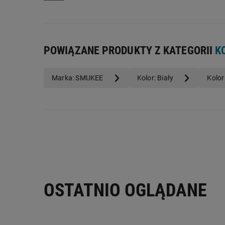
Liczba elementów:
3
Adres producenta:
al. Milenijna 2, 66-470 Kostrzyn n
Adres elektroniczny producenta:
bok@wendre.com
POWIĄZANE PRODUKTY Z KATEGORII
K
Marka: SMUKEE
Kolor: Biały
Kolor
OSTATNIO OGLĄDANE