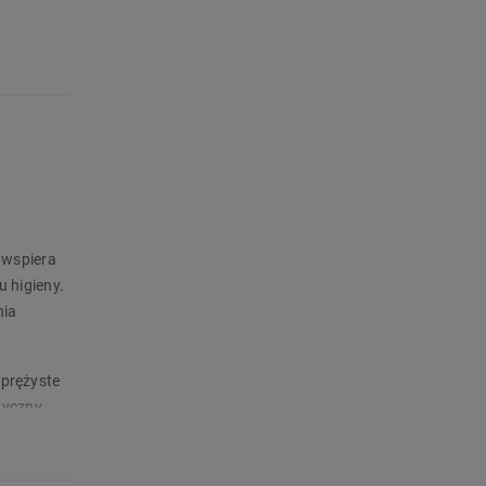
 wspiera
 higieny.
nia
sprężyste
tyczny
a podłożu