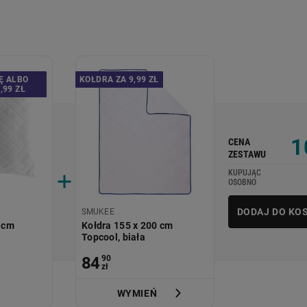
Ę ALBO
KOŁDRA ZA 9,99 ZŁ
,99 ZŁ
1
CENA
ZESTAWU
KUPUJĄC
OSOBNO
DODAJ DO KO
SMUKEE
 cm
Kołdra 155 x 200 cm
Topcool, biała
84
90
zł
WYMIEŃ