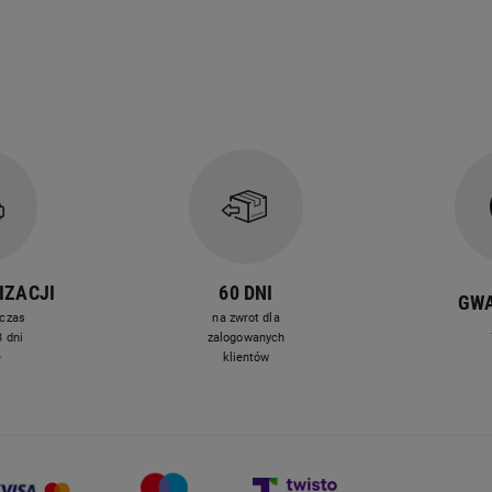
IZACJI
60 DNI
GW
czas
na zwrot dla
 dni
zalogowanych
e
klientów