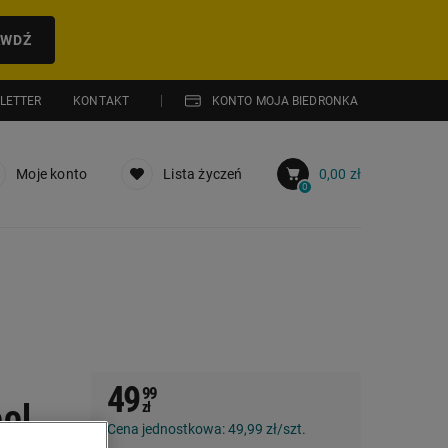
AWDŹ
LETTER
KONTAKT
KONTO MOJA BIEDRONKA
Moje konto
Lista życzeń
0,00 zł
0
49
99
ol,
zł
Cena jednostkowa:
49,99 zł/szt.