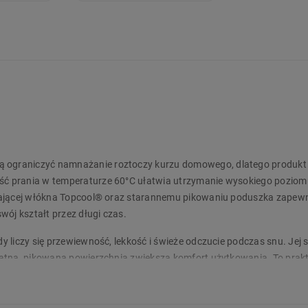
ograniczyć namnażanie roztoczy kurzu domowego, dlatego produkt
ć prania w temperaturze 60°C ułatwia utrzymanie wysokiego poziomu
rającej włókna Topcool® oraz starannemu pikowaniu poduszka zapew
wój kształt przez długi czas.
 liczy się przewiewność, lekkość i świeże odczucie podczas snu. Jej 
katna, pikowana powierzchnia zwiększa komfort użytkowania. To prak
rgikom. Zamów produkt już dziś w Biedronka Home!
lergenów, czyli czynników wywołujących uczulenie. Udowodniono, że n