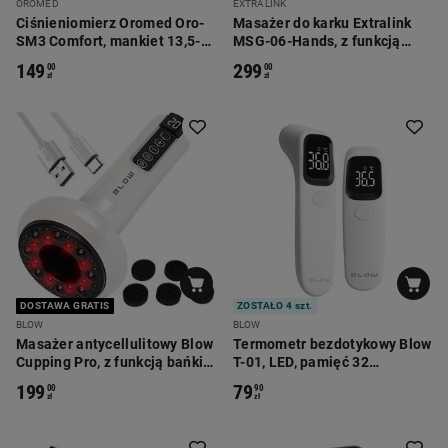
OROMED
EXTRALINK
Ciśnieniomierz Oromed Oro-
Masażer do karku Extralink
SM3 Comfort, mankiet 13,5-
MSG-06-Hands, z funkcją
21 cm, pamięć 2 x 120
grzania
149
299
00
00
pomiarów
zł
zł
DOSTAWA GRATIS
ZOSTAŁO 4 szt.
BLOW
BLOW
Masażer antycellulitowy Blow
Termometr bezdotykowy Blow
Cupping Pro, z funkcją bańki
T-01, LED, pamięć 32
chińskiej
pomiarów
199
79
00
90
zł
zł