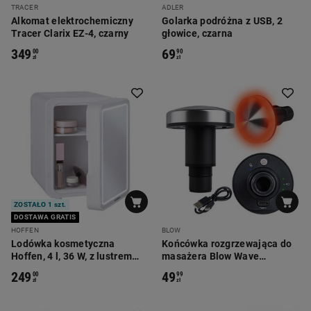
TRACER
ADLER
Alkomat elektrochemiczny
Golarka podróżna z USB, 2
Tracer Clarix EZ-4, czarny
głowice, czarna
349
69
00
90
zł
zł
ZOSTAŁO 1 szt.
DOSTAWA GRATIS
HOFFEN
BLOW
Lodówka kosmetyczna
Końcówka rozgrzewająca do
Hoffen, 4 l, 36 W, z lustrem
masażera Blow Wave
LED, biała
4000/5000
249
49
00
99
zł
zł