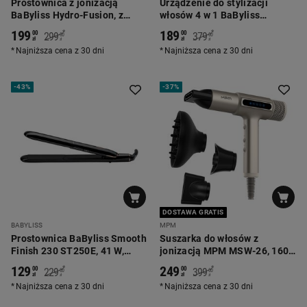
Prostownica z jonizacją
Urządzenie do stylizacji
BaByliss Hydro-Fusion, z
włosów 4 w 1 BaByliss
technologią plazmową, 50 W
AS774E, 1000 W
199
189
*
*
00
00
299
379
00
00
zł
zł
zł
zł
Najniższa cena z 30 dni
Najniższa cena z 30 dni
-
43%
-
37%
DOSTAWA GRATIS
BABYLISS
MPM
Prostownica BaByliss Smooth
Suszarka do włosów z
Finish 230 ST250E, 41 W,
jonizacją MPM MSW-26, 1600
czarna
W, perłowa
129
249
*
*
00
00
229
399
00
00
zł
zł
zł
zł
Najniższa cena z 30 dni
Najniższa cena z 30 dni