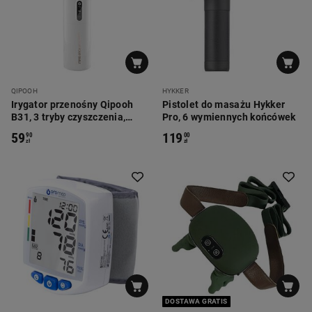
QIPOOH
HYKKER
Irygator przenośny Qipooh
Pistolet do masażu Hykker
B31, 3 tryby czyszczenia,
Pro, 6 wymiennych końcówek
biały
59
119
90
00
zł
zł
DOSTAWA GRATIS