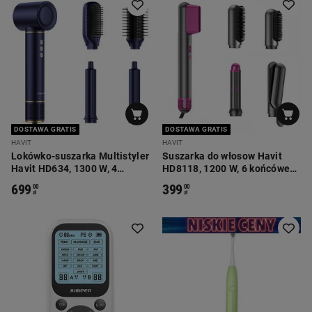
DOSTAWA GRATIS
DOSTAWA GRATIS
HAVIT
HAVIT
Lokówko-suszarka Multistyler
Suszarka do włosow Havit
Havit HD634, 1300 W, 4
HD8118, 1200 W, 6 końcówek,
końcówki, niebieska
różowo-szara
699
399
00
00
zł
zł