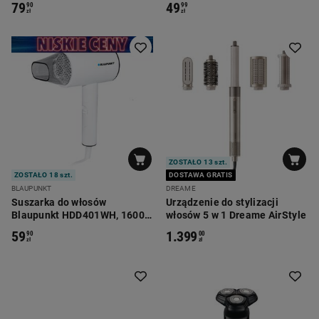
79
49
90
99
zł
zł
ZOSTAŁO 13 szt.
ZOSTAŁO 18 szt.
DOSTAWA GRATIS
BLAUPUNKT
DREAME
Suszarka do włosów
Urządzenie do stylizacji
Blaupunkt HDD401WH, 1600
włosów 5 w 1 Dreame AirStyle
W, z jonizacją
59
1.399
90
00
zł
zł