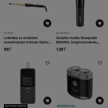
TAURUS
BLAUPUNKT
Lokówka ze stożkiem
Golarka męska Blaupunkt
ceramicznym Volume Styler, z
MSR502, bezprzewodowa,
olejkiem arganowym
rotacyjna
99
139
00
00
zł
zł
DOSTAWA GRATIS
ZOSTAŁO 3 szt.