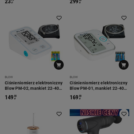
23
299
zł
zł
BLOW
BLOW
Ciśnieniomierz elektroniczny
Ciśnieniomierz elektroniczny
Blow PM-02, mankiet 22-40
Blow PM-01, mankiet 22-40
cm, pamięć 240 pomiarów
cm, pamięć 240 pomiarów
149
169
00
00
zł
zł