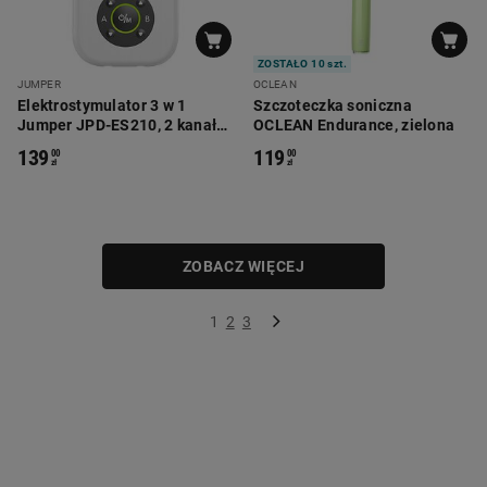
ZOSTAŁO 10 szt.
JUMPER
OCLEAN
Elektrostymulator 3 w 1
Szczoteczka soniczna
Jumper JPD-ES210, 2 kanały,
OCLEAN Endurance, zielona
biały
139
119
00
00
zł
zł
ZOBACZ WIĘCEJ
1
2
3