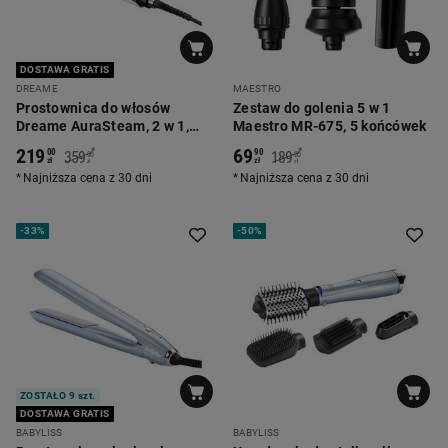
DOSTAWA GRATIS
DREAME
MAESTRO
Prostownica do włosów
Zestaw do golenia 5 w 1
Dreame AuraSteam, 2 w 1,
Maestro MR-675, 5 końcówek
biała
219
69
*
*
00
90
359
189
00
00
zł
zł
zł
zł
Najniższa cena z 30 dni
Najniższa cena z 30 dni
-
33%
-
50%
ZOSTAŁO 9 szt.
DOSTAWA GRATIS
BABYLISS
BABYLISS