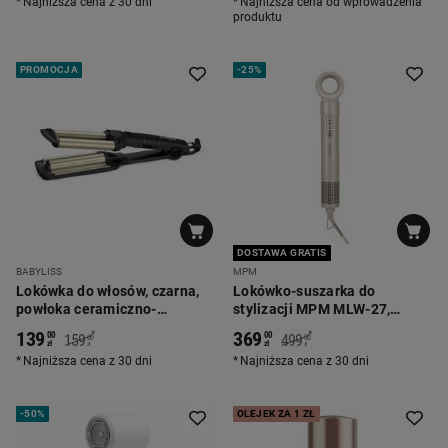
Najniższa cena z 30 dni
Najniższa cena od wprowadzenia
produktu
PROMOCJA
-
25%
DOSTAWA GRATIS
BABYLISS
MPM
Lokówka do włosów, czarna,
Lokówko-suszarka do
powłoka ceramiczno-
stylizacji MPM MLW-27,
tytanowa
1200-1400 W, perłowa
139
369
*
*
00
00
159
499
00
00
zł
zł
zł
zł
Najniższa cena z 30 dni
Najniższa cena z 30 dni
-
50%
OLEJEK ZA 1 ZŁ