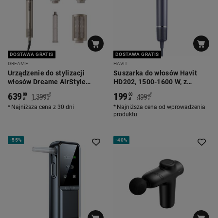
DOSTAWA GRATIS
DOSTAWA GRATIS
DREAME
HAVIT
Urządzenie do stylizacji
Suszarka do włosów Havit
włosów Dreame AirStyle
HD202, 1500-1600 W, z
Shine, 1200 W, 5 końcówek
jonizacją, 2 końcówki,
639
199
*
*
00
00
1.399
499
00
00
niebieska
zł
zł
zł
zł
Najniższa cena z 30 dni
Najniższa cena od wprowadzenia
produktu
-
55%
-
40%