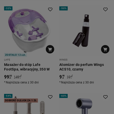
-
33%
-
50%
ZOSTAŁO 12 szt.
LAFE
WINGS
Masażer do stóp Lafe
Atomizer do perfum Wings
FootSpa, wibracyjny, 350 W
ACS10, czarny
99
9
*
*
00
99
149
19
00
99
zł
zł
zł
zł
Najniższa cena z 30 dni
Najniższa cena z 30 dni
-
54%
-
60%
DOBIERZ OLEJEK ZA 1 ZŁ