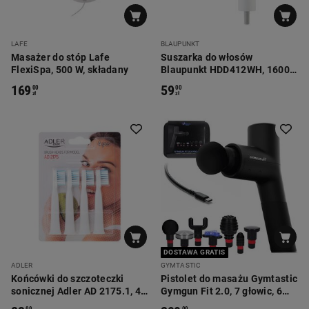
LAFE
BLAUPUNKT
Masażer do stóp Lafe
Suszarka do włosów
FlexiSpa, 500 W, składany
Blaupunkt HDD412WH, 1600
W, biała
169
59
00
00
zł
zł
DOSTAWA GRATIS
ADLER
GYMTASTIC
Końcówki do szczoteczki
Pistolet do masażu Gymtastic
sonicznej Adler AD 2175.1, 4
Gymgun Fit 2.0, 7 głowic, 6
szt., białe
poziomów intensywności
99
00