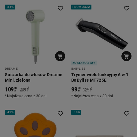
-
54%
PROMOCJA
ZOSTAŁO 3 szt.
DREAME
BABYLISS
Suszarka do włosów Dreame
Trymer wielofunkcyjny 6 w 1
Mini, zielona
BaByliss MT725E
109
99
*
*
00
00
239
129
00
00
zł
zł
zł
zł
Najniższa cena z 30 dni
Najniższa cena z 30 dni
-
42%
-
30%