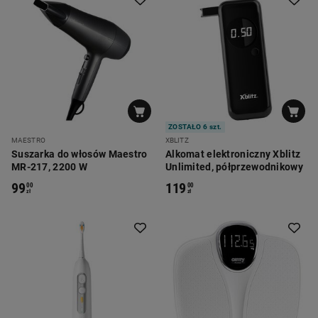
ZOSTAŁO 6 szt.
MAESTRO
XBLITZ
Suszarka do włosów Maestro
Alkomat elektroniczny Xblitz
MR-217, 2200 W
Unlimited, półprzewodnikowy
99
119
00
00
zł
zł