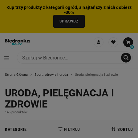
Kup trzy produkty z kategorii ogród, a najtańszy z nich dobierz
-30%
SPRAWDŹ
0
Strona Główna
Sport, zdrowie i uroda
Uroda, pielęgnacja i zdrowie
NIE MOŻNA BYŁO DODAĆ CAŁEGO ZESTAWU DO KOSZYKA
ZMNIEJSZONO LICZBĘ PRODUKTÓW
USUNIĘTO PRODUKT Z KOSZYKA
DODANO PRODUKT DO KOSZYKA
ZESTAW DODANY DO KOSZYKA
URODA, PIELĘGNACJA I
ZDROWIE
145 produktów
KATEGORIE
FILTRUJ
SORTUJ