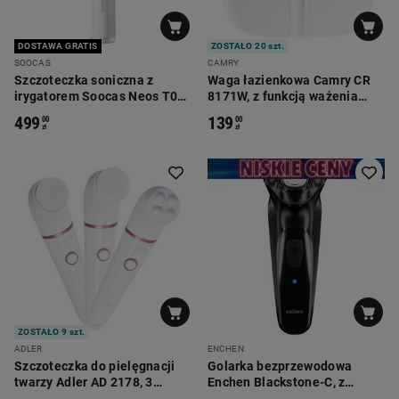
DOSTAWA GRATIS
ZOSTAŁO 20 szt.
SOOCAS
CAMRY
Szczoteczka soniczna z
Waga łazienkowa Camry CR
irygatorem Soocas Neos T03,
8171W, z funkcją ważenia
2w1
niemowląt, biała
499
139
00
00
zł
zł
ZOSTAŁO 9 szt.
ADLER
ENCHEN
Szczoteczka do pielęgnacji
Golarka bezprzewodowa
twarzy Adler AD 2178, 3
Enchen Blackstone-C, z
wymienne nasadki
trymerem