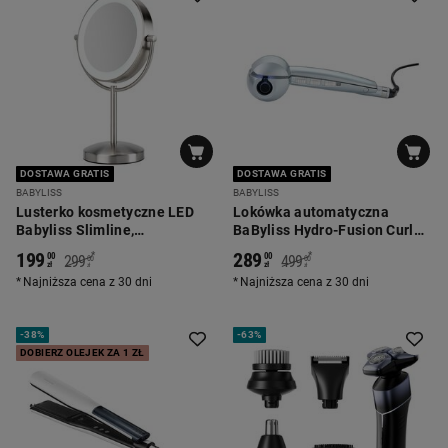
DOSTAWA GRATIS
DOSTAWA GRATIS
BABYLISS
BABYLISS
Lusterko kosmetyczne LED
Lokówka automatyczna
Babyliss Slimline,
BaByliss Hydro-Fusion Curl
dwustronne, z oświetleniem
Secret, 29 W, z jonizacją
199
289
*
*
00
00
299
499
00
00
LED
zł
zł
zł
zł
Najniższa cena z 30 dni
Najniższa cena z 30 dni
-
38%
-
63%
DOBIERZ OLEJEK ZA 1 ZŁ