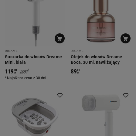
DREAME
DREAME
Suszarka do włosów Dreame
Olejek do włosów Dreame
Mini, biała
Boca, 30 ml, nawilżający
119
89
*
00
00
239
00
zł
zł
zł
Najniższa cena z 30 dni