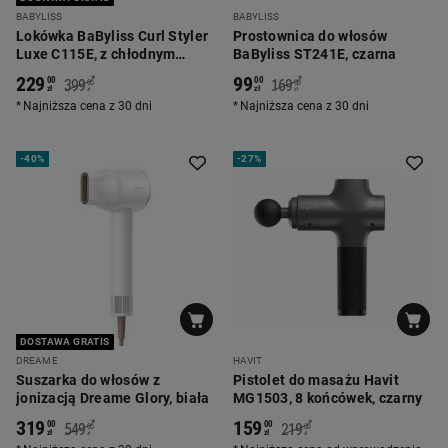
BABYLISS
BABYLISS
Lokówka BaByliss Curl Styler
Prostownica do włosów
Luxe C115E, z chłodnym
BaByliss ST241E, czarna
nawiewem, czarna
229
99
*
*
00
00
399
169
00
00
zł
zł
zł
zł
Najniższa cena z 30 dni
Najniższa cena z 30 dni
-
40%
-
27%
DOSTAWA GRATIS
DREAME
HAVIT
Suszarka do włosów z
Pistolet do masażu Havit
jonizacją Dreame Glory, biała
MG1503, 8 końcówek, czarny
319
159
*
*
00
00
549
219
00
00
zł
zł
zł
zł