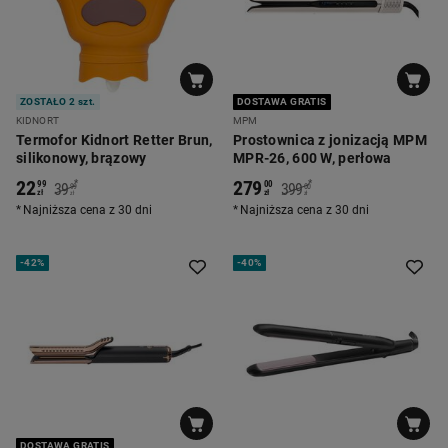
ZOSTAŁO 2 szt.
DOSTAWA GRATIS
KIDNORT
MPM
Termofor Kidnort Retter Brun,
Prostownica z jonizacją MPM
silikonowy, brązowy
MPR-26, 600 W, perłowa
22
279
*
*
99
00
39
399
99
00
zł
zł
zł
zł
Najniższa cena z 30 dni
Najniższa cena z 30 dni
-
42%
-
40%
DOSTAWA GRATIS