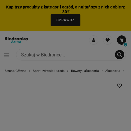
Kup trzy produkty z kategorii ogród, a najtańszy z nich dobierz
-30%
SPRAWDŹ
0
Strona Główna
Sport, zdrowie i uroda
Rowery i akcesoria
Akcesoria
La
NIE MOŻNA BYŁO DODAĆ CAŁEGO ZESTAWU DO KOSZYKA
ZMNIEJSZONO LICZBĘ PRODUKTÓW
USUNIĘTO PRODUKT Z KOSZYKA
DODANO PRODUKT DO KOSZYKA
ZESTAW DODANY DO KOSZYKA