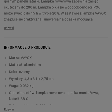
górnym panelu latarki. Lampka rowerowa zapewnia zasięg
skuteczny do 200 m. Lampka o klasie wodoodporności IPX6
może świecić do 15 h w trybie 20%. W zestawie z lampką VAYOX
znajduje się praktyczna i uniwersalna opaska mocująca
pasująca do każdego roweru. Latarka posiada zabezpieczenie
przeciwprzepięciowe przed całkowitym rozładowaniem i
przeładowaniem.
INFORMACJE O PRODUKCIE
Lampka rowerowa przednia VAYOX VA0153 w aluminiowej
obudowie z trybem SOS to niezbędnik każdego rowerzysty.
Marka:
VAYOX
Zamów produkt już dziś na Biedronka Home!
Materiał:
aluminium
Główne cechy:
Kolor:
czarny
Wymiary:
4,3 x 3,1 x 2,75 cm
klasa wodoodporności IPX6
w zestawie uniwersalna opaska mocująca
Waga:
0,032 kg
działanie do 15 h w trybie 20%
Opis elementów:
lampka rowerowa, opaska montażowa,
5 trybów świecenia
kabel USB-C
Pojemność baterii:
500 mAh