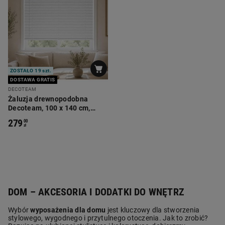
ZOSTAŁO 19 szt.
DOSTAWA GRATIS
DECOTEAM
Żaluzja drewnopodobna
Decoteam, 100 x 140 cm,
biały dąb
279
00
zł
DOM – AKCESORIA I DODATKI DO WNĘTRZ
Wybór
wyposażenia dla domu
jest kluczowy dla stworzenia
stylowego, wygodnego i przytulnego otoczenia. Jak to zrobić?