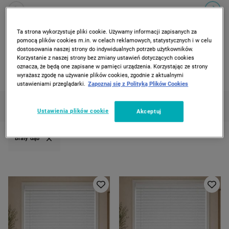
PREVIOUS SLIDE
CAROUSEL NAVIGATION
NEXT
Ta strona wykorzystuje pliki cookie. Używamy informacji zapisanych za
Strona Główna
Dom
pomocą plików cookies m.in. w celach reklamowych, statystycznych i w celu
dostosowania naszej strony do indywidualnych potrzeb użytkowników.
Korzystanie z naszej strony bez zmiany ustawień dotyczących cookies
DOM
oznacza, że będą one zapisane w pamięci urządzenia. Korzystając ze strony
wyrażasz zgodę na używanie plików cookies, zgodnie z aktualnymi
7 produktów
ustawieniami przeglądarki.
Zapoznaj się z Polityką Plików Cookies
KATEGORIE
FILTRUJ
(1)
SORTUJ
Ustawienia plików cookie
Akceptuj
Biały dąb