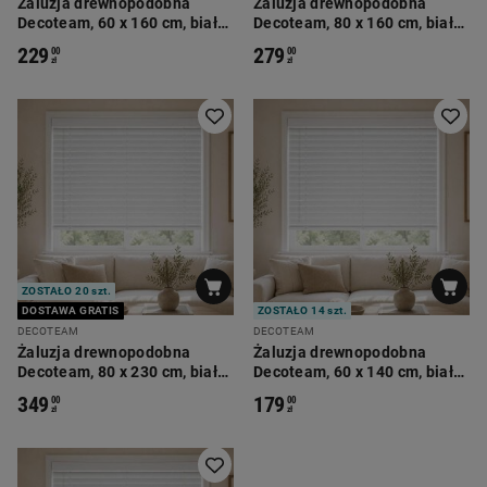
Żaluzja drewnopodobna
Żaluzja drewnopodobna
Decoteam, 60 x 160 cm, biały
Decoteam, 80 x 160 cm, biały
dąb
dąb
229
279
00
00
zł
zł
ZOSTAŁO 20 szt.
DOSTAWA GRATIS
ZOSTAŁO 14 szt.
DECOTEAM
DECOTEAM
Żaluzja drewnopodobna
Żaluzja drewnopodobna
Decoteam, 80 x 230 cm, biały
Decoteam, 60 x 140 cm, biały
dąb
dąb
349
179
00
00
zł
zł