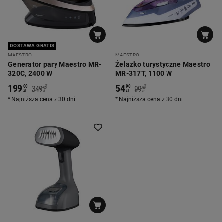
DOSTAWA GRATIS
MAESTRO
MAESTRO
Generator pary Maestro MR-
Żelazko turystyczne Maestro
320C, 2400 W
MR-317T, 1100 W
199
54
*
*
00
90
349
99
00
00
zł
zł
zł
zł
Najniższa cena z 30 dni
Najniższa cena z 30 dni