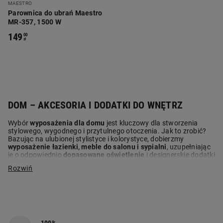
MAESTRO
Parownica do ubrań Maestro
MR-357, 1500 W
149
00
zł
DOM – AKCESORIA I DODATKI DO WNĘTRZ
Wybór
wyposażenia dla domu
jest kluczowy dla stworzenia
stylowego, wygodnego i przytulnego otoczenia. Jak to zrobić?
Bazując na ulubionej stylistyce i kolorystyce, dobierzmy
wyposażenie łazienki, meble do salonu i sypialni
, uzupełniając
je o odpowiednio
dopasowane oświetlenie
i designerskie dodatki
nadające klimat i charakter konkretnemu wnętrzu. Niech będzie
ono odpowiedzią na potrzeby i upodobania domowników.
Sprawdźmy, jakie przydatne akcesoria, sprzęty i dodatki
dostępne są w ofercie Biedronka Home.
NOWOCZESNA SYPIALNIA – DLA KOMFORTU I
ZDROWEGO WYPOCZYNKU