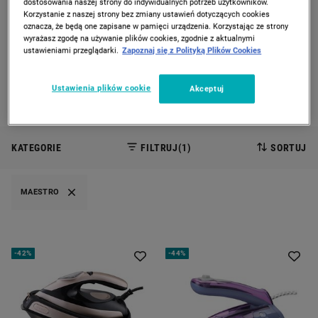
dostosowania naszej strony do indywidualnych potrzeb użytkowników.
Korzystanie z naszej strony bez zmiany ustawień dotyczących cookies
PREVIOUS SLIDE
CAROUSEL NAVIGATION
NEXT
oznacza, że będą one zapisane w pamięci urządzenia. Korzystając ze strony
wyrażasz zgodę na używanie plików cookies, zgodnie z aktualnymi
Strona Główna
Dom
ustawieniami przeglądarki.
Zapoznaj się z Polityką Plików Cookies
DOM
Ustawienia plików cookie
Akceptuj
3 produkty
KATEGORIE
FILTRUJ
(1)
SORTUJ
MAESTRO
-
42%
-
44%