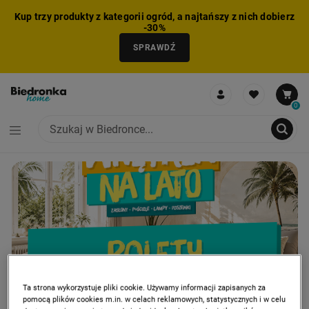
Kup trzy produkty z kategorii ogród, a najtańszy z nich dobierz
-30%
SPRAWDŹ
0
CAROUSEL
PROMOCJA: HITY Z GAZETKI
PRO
NIE MOŻNA BYŁO DODAĆ CAŁEGO ZESTAWU DO KOSZYKA
ZMNIEJSZONO LICZBĘ PRODUKTÓW
USUNIĘTO PRODUKT Z KOSZYKA
DODANO PRODUKT DO KOSZYKA
ZESTAW DODANY DO KOSZYKA
Ta strona wykorzystuje pliki cookie. Używamy informacji zapisanych za
pomocą plików cookies m.in. w celach reklamowych, statystycznych i w celu