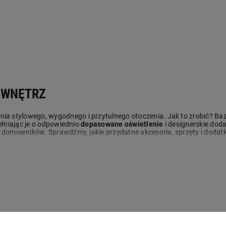
O WNĘTRZ
nia stylowego, wygodnego i przytulnego otoczenia. Jak to zrobić? Bazu
ełniając je o odpowiednio
dopasowane oświetlenie
i designerskie dod
 domowników. Sprawdźmy, jakie przydatne akcesoria, sprzęty i dodatk
 KOMFORTU I ZDROWEGO WYPOCZYNKU
zynku po ciężkim dniu. Zadbajmy więc o
akcesoria i dekoracje do sypia
dychającej tkaniny
, odpowiednio zaciemniające dekoracyjne zasłony 
I UTRZYMANIE PORZĄDKU W DOMU