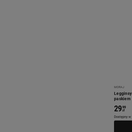
C
CAMRY (7)
CASA SI (17)
CAVALDI (7)
CENTURY (1)
COBRA (2)
COLLITY (1)
D
DECOTEAM (42)
MORAJ
Legginsy
DETEXPOL (105)
paskiem
DIAMOND (3)
29
99
zł
DOGGURU (11)
Dostępny w 
DOMAREX (84)