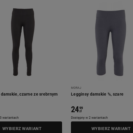
MORAJ
 damskie, czarne ze srebrnym
Legginsy damskie ¾, szare
24
99
zł
3 wariantach
Dostępny w 2 wariantach
WYBIERZ WARIANT
WYBIERZ WARIANT