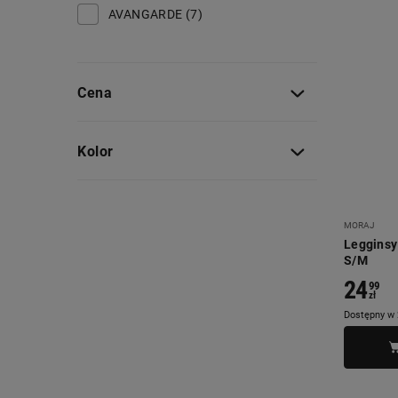
AVANGARDE (7)
B
BABYLISS (1)
Cena
BALI (1)
BAMBOO (3)
Kolor
BATMAN (1)
BERLINGERHAUS (1)
BESTWAY (1)
MORAJ
Legginsy
BLACK+DECKER (1)
S/M
24
99
BLACK FOREST (6)
zł
Dostępny w 
BLAUPUNKT (11)
BLOW (4)
BRANDON (3)