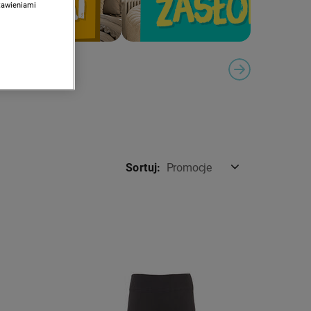
stawieniami
ION
NEXT SLIDE
Sortuj:
Promocje