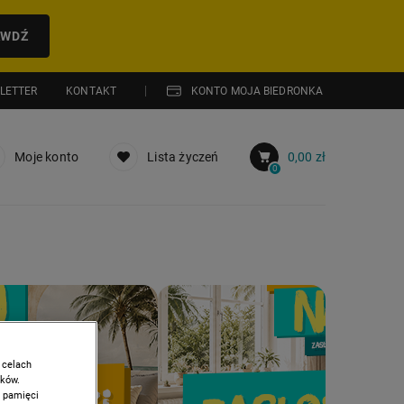
AWDŹ
LETTER
KONTAKT
KONTO MOJA BIEDRONKA
Moje konto
Lista życzeń
0,00 zł
0
PROMOCJA: DZIEŃ OJCA
 celach
ików.
w pamięci