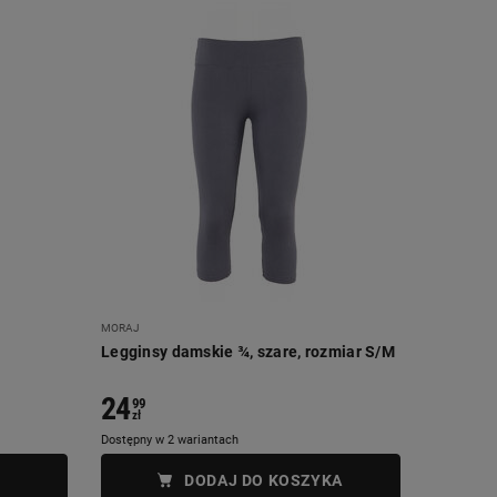
MORAJ
Legginsy damskie ¾, szare, rozmiar S/M
24
99
zł
Dostępny w 2 wariantach
DODAJ DO KOSZYKA