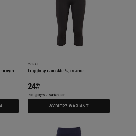
MORAJ
rebrnym
Legginsy damskie ¾, czarne
24
99
zł
Dostępny w 2 wariantach
A
WYBIERZ WARIANT