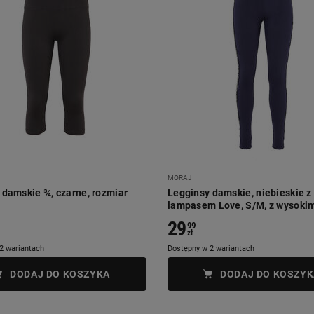
MORAJ
 damskie ¾, czarne, rozmiar
Legginsy damskie, niebieskie z
lampasem Love, S/M, z wysoki
29
99
zł
2 wariantach
Dostępny w 2 wariantach
DODAJ DO KOSZYKA
DODAJ DO KOSZYK