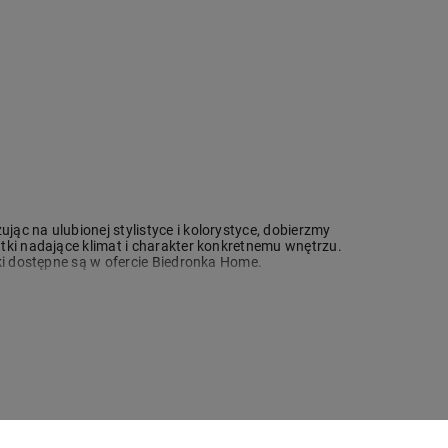
jąc na ulubionej stylistyce i kolorystyce, dobierzmy
atki nadające klimat i charakter konkretnemu wnętrzu.
i dostępne są w ofercie Biedronka Home.
lni
, które decydują o odbiorze wnętrza i o tym, jak się w
oraz miękki dywan.