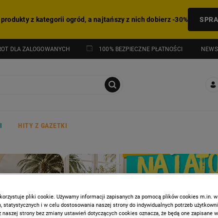
 produkty z kategorii ogród, a najtańszy z nich dobierz -30%
SPR
NEWS
ROT DLA ZALOGOWANYCH
100% BEZPIECZNE PŁATNOŚCI
I
HITY Z GAZETKI
PROMOCJA: DZIEŃ PSA
korzystuje pliki cookie. Używamy informacji zapisanych za pomocą plików cookies m.in. w
 statystycznych i w celu dostosowania naszej strony do indywidualnych potrzeb użytkown
z naszej strony bez zmiany ustawień dotyczących cookies oznacza, że będą one zapisane 