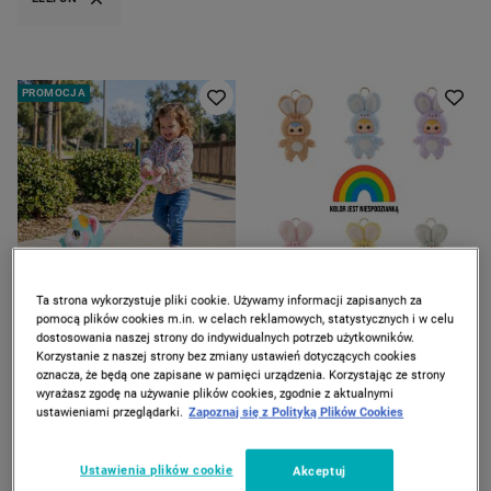
PROMOCJA
ZOSTAŁO 1 szt.
Ta strona wykorzystuje pliki cookie. Używamy informacji zapisanych za
ELEFUN
ELEFUN
pomocą plików cookies m.in. w celach reklamowych, statystycznych i w celu
Interaktywny zwierzak Elefun
Pachnąca maskotka
dostosowania naszej strony do indywidualnych potrzeb użytkowników.
Jednorożec, z dźwiękiem i
niespodzianka Elefun,
Korzystanie z naszej strony bez zmiany ustawień dotyczących cookies
rączką do prowadzenia
króliczek Szczęścia
oznacza, że będą one zapisane w pamięci urządzenia. Korzystając ze strony
59
39
*
90
99
69
00
wyrażasz zgodę na używanie plików cookies, zgodnie z aktualnymi
zł
zł
zł
ustawieniami przeglądarki.
Zapoznaj się z Polityką Plików Cookies
Najniższa cena z 30 dni
Ustawienia plików cookie
Akceptuj