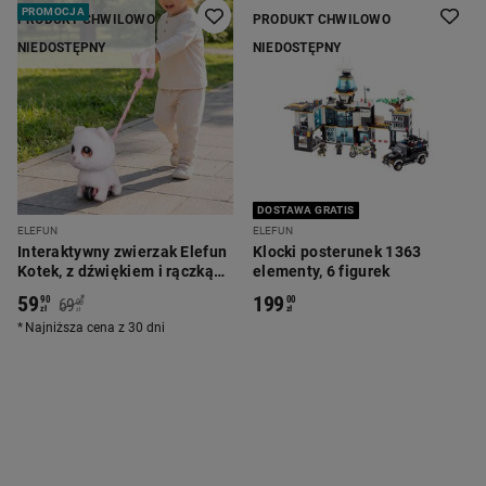
PROMOCJA
PRODUKT CHWILOWO
PRODUKT CHWILOWO
NIEDOSTĘPNY
NIEDOSTĘPNY
DOSTAWA GRATIS
ELEFUN
ELEFUN
Interaktywny zwierzak Elefun
Klocki posterunek 1363
Kotek, z dźwiękiem i rączką
elementy, 6 figurek
do prowadzenia
59
199
*
90
00
69
00
zł
zł
zł
Najniższa cena z 30 dni