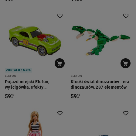
zł
zł
ZOSTAŁO 15 szt.
ELEFUN
ELEFUN
Pojazd miejski Elefun,
Klocki świat dinozaurów - era
wyścigówka, efekty
dinozaurów, 287 elementów
dźwiękowe oraz świetlne
59
59
90
90
zł
zł