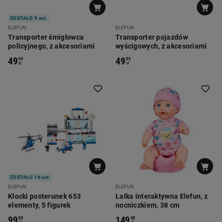
ZOSTAŁO 5 szt.
ELEFUN
ELEFUN
Transporter śmigłowca
Transporter pojazdów
policyjnego, z akcesoriami
wyścigowych, z akcesoriami
49
49
99
99
zł
zł
ZOSTAŁO 16 szt.
ELEFUN
ELEFUN
Klocki posterunek 653
Lalka interaktywna Elefun, z
elementy, 5 figurek
nocniczkiem, 38 cm
99
149
00
00