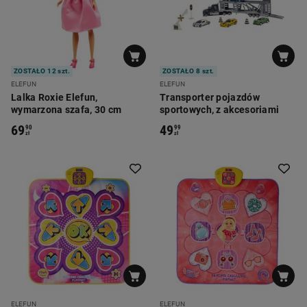
ZOSTAŁO 12 szt.
ZOSTAŁO 8 szt.
ELEFUN
ELEFUN
Lalka Roxie Elefun,
Transporter pojazdów
wymarzona szafa, 30 cm
sportowych, z akcesoriami
69
49
90
99
zł
zł
ELEFUN
ELEFUN