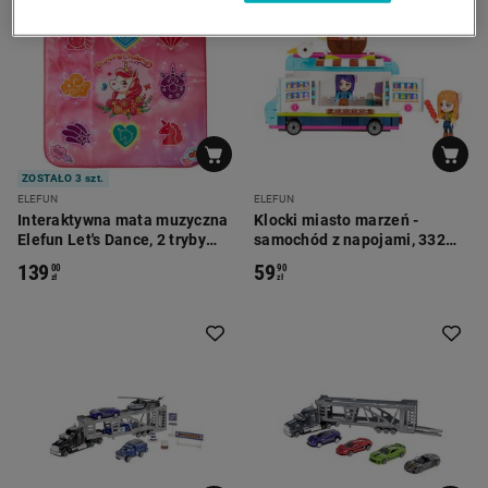
ZOSTAŁO 3 szt.
ELEFUN
ELEFUN
Interaktywna mata muzyczna
Klocki miasto marzeń -
Elefun Let's Dance, 2 tryby
samochód z napojami, 332
gry, jednorożec
elementy
139
59
00
90
zł
zł