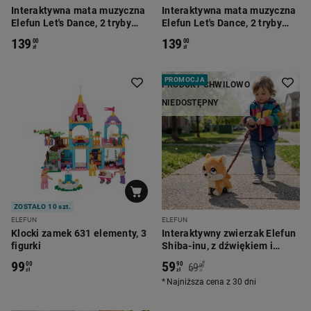
Interaktywna mata muzyczna
Interaktywna mata muzyczna
Elefun Let's Dance, 2 tryby
Elefun Let's Dance, 2 tryby
gry, strzałki i symbole
gry, księżniczka
139
139
00
00
zł
zł
PROMOCJA
PRODUKT CHWILOWO
NIEDOSTĘPNY
ZOSTAŁO 10 szt.
ELEFUN
ELEFUN
Klocki zamek 631 elementy, 3
Interaktywny zwierzak Elefun
figurki
Shiba-inu, z dźwiękiem i
rączką do prowadzenia
99
59
*
00
90
69
00
zł
zł
zł
Najniższa cena z 30 dni