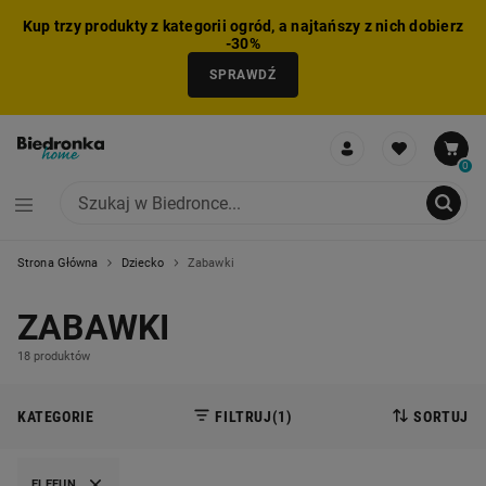
Kup trzy produkty z kategorii ogród, a najtańszy z nich dobierz
-30%
SPRAWDŹ
0
Strona Główna
Dziecko
Zabawki
NIE MOŻNA BYŁO DODAĆ CAŁEGO ZESTAWU DO KOSZYKA
ZMNIEJSZONO LICZBĘ PRODUKTÓW
USUNIĘTO PRODUKT Z KOSZYKA
DODANO PRODUKT DO KOSZYKA
ZESTAW DODANY DO KOSZYKA
ZABAWKI
18 produktów
KATEGORIE
FILTRUJ
(1)
SORTUJ
ELEFUN