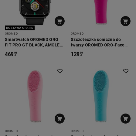
DOSTAWA GRATIS
OROMED
OROMED
Smartwatch OROMED ORO
Szczoteczka soniczna do
FIT PRO GT BLACK, AMOLED
twarzy OROMED ORO-Face
Ultra Retina
Brush Rose, bezprzewodowa
469
129
00
00
zł
zł
OROMED
OROMED