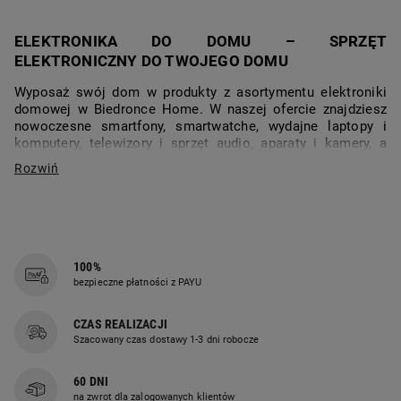
ELEKTRONIKA DO DOMU – SPRZĘT
ELEKTRONICZNY DO TWOJEGO DOMU
Wyposaż swój dom w produkty z asortymentu elektroniki
domowej w Biedronce Home. W naszej ofercie znajdziesz
nowoczesne smartfony, smartwatche, wydajne laptopy i
komputery, telewizory i sprzęt audio, aparaty i kamery, a
także małe AGD, takie jak roboty sprzątające i nawilżacze
powietrza. Sprawdź specjalnie przygotowaną ofertę
elektroniki do domu.
Zacznij od małego AGD kuchennego i sprzętu
elektronicznego do domu, który jest niezastąpiony w
codziennym funkcjonowaniu i jest podstawą domowej
100%
elektroniki. Następnie przejdź do kategorii smartfony,
bezpieczne płatności z PAYU
smartwatche, laptopy i komputery lub słuchawki i głośniki
Bluetooth, czyli elektroniki, która dostarcza wiele rozrywki i
CZAS REALIZACJI
uprzyjemnia wolny czas. Na koniec sprawdź katalog
Szacowany czas dostawy 1-3 dni robocze
telewizorów i sprzętu audio do domu, gdzie znajdziesz
wszystko, co potrzebne do skompletowania własnego kina
domowego. Poznaj zalety gadżetów i sprzętów dostępnych
60 DNI
w ofercie Biedronka Home.
na zwrot dla zalogowanych klientów