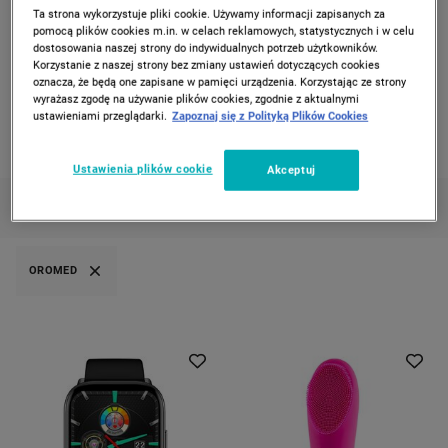
Ta strona wykorzystuje pliki cookie. Używamy informacji zapisanych za
PREVIOUS SLIDE
CAROUSEL NAVIGATION
NEXT
pomocą plików cookies m.in. w celach reklamowych, statystycznych i w celu
dostosowania naszej strony do indywidualnych potrzeb użytkowników.
Korzystanie z naszej strony bez zmiany ustawień dotyczących cookies
Strona Główna
Elektronika
oznacza, że będą one zapisane w pamięci urządzenia. Korzystając ze strony
wyrażasz zgodę na używanie plików cookies, zgodnie z aktualnymi
ELEKTRONIKA
ustawieniami przeglądarki.
Zapoznaj się z Polityką Plików Cookies
5 produktów
Ustawienia plików cookie
Akceptuj
KATEGORIE
FILTRUJ
(1)
SORTUJ
OROMED