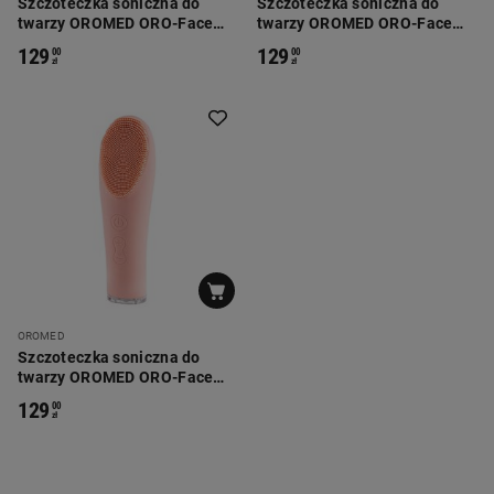
Szczoteczka soniczna do
Szczoteczka soniczna do
twarzy OROMED ORO-Face
twarzy OROMED ORO-Face
Brush Pink, bezprzewodowa
Brush Blue, bezprzewodowa
129
129
00
00
zł
zł
OROMED
Szczoteczka soniczna do
twarzy OROMED ORO-Face
Brush Orange,
129
00
bezprzewodowa
zł