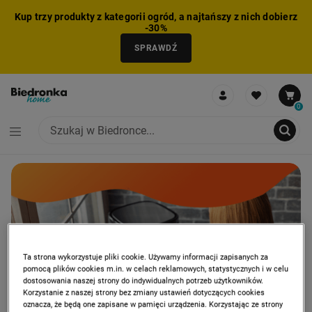
Kup trzy produkty z kategorii ogród, a najtańszy z nich dobierz
-30%
SPRAWDŹ
0
CAROUSEL
PROMOCJA: FRYTKOWNICE
PRO
NIE MOŻNA BYŁO DODAĆ CAŁEGO ZESTAWU DO KOSZYKA
ZMNIEJSZONO LICZBĘ PRODUKTÓW
USUNIĘTO PRODUKT Z KOSZYKA
DODANO PRODUKT DO KOSZYKA
ZESTAW DODANY DO KOSZYKA
Ta strona wykorzystuje pliki cookie. Używamy informacji zapisanych za
pomocą plików cookies m.in. w celach reklamowych, statystycznych i w celu
dostosowania naszej strony do indywidualnych potrzeb użytkowników.
Korzystanie z naszej strony bez zmiany ustawień dotyczących cookies
oznacza, że będą one zapisane w pamięci urządzenia. Korzystając ze strony