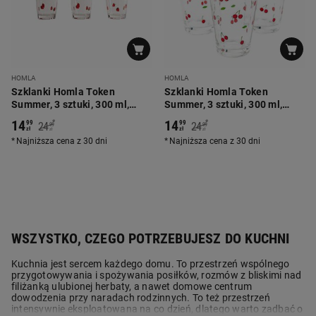
HOMLA
HOMLA
Szklanki Homla Token
Szklanki Homla Token
Summer, 3 sztuki, 300 ml,
Summer, 3 sztuki, 300 ml,
truskawki
wiśnie
14
14
*
*
99
99
24
24
99
99
zł
zł
zł
zł
Najniższa cena z 30 dni
Najniższa cena z 30 dni
WSZYSTKO, CZEGO POTRZEBUJESZ DO KUCHNI
Kuchnia jest sercem każdego domu. To przestrzeń wspólnego
przygotowywania i spożywania posiłków, rozmów z bliskimi nad
filiżanką ulubionej herbaty, a nawet domowe centrum
dowodzenia przy naradach rodzinnych. To też przestrzeń
intensywnie eksploatowana na co dzień, dlatego warto zadbać o