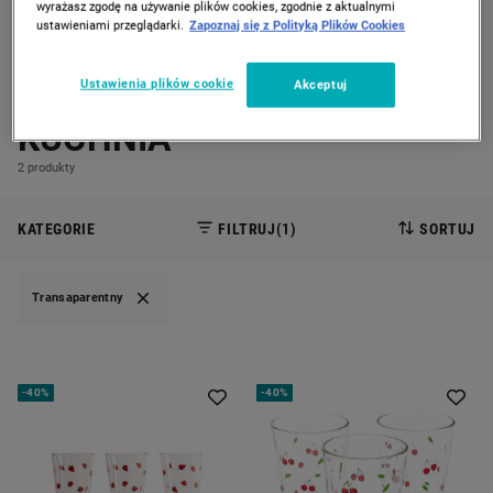
wyrażasz zgodę na używanie plików cookies, zgodnie z aktualnymi
ustawieniami przeglądarki.
Zapoznaj się z Polityką Plików Cookies
PREVIOUS SLIDE
CAROUSEL NAVIGATION
NEXT
Strona Główna
Kuchnia
Ustawienia plików cookie
Akceptuj
KUCHNIA
2 produkty
KATEGORIE
FILTRUJ
(1)
SORTUJ
Transaparentny
-
40%
-
40%