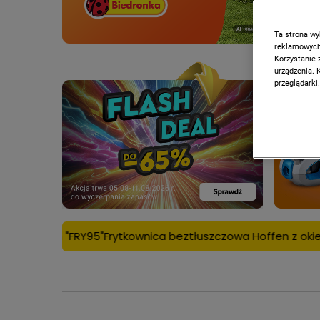
Ta strona wy
reklamowych,
Korzystanie 
urządzenia. 
przeglądarki.
kownica beztłuszczowa Hoffen z okienkiem, 5l za 95 zł tylko