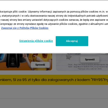
korzystuje pliki cookie. Używamy informacji zapisanych za pomocą plików cookies m.in. w
 statystycznych i w celu dostosowania naszej strony do indywidualnych potrzeb użytkown
z naszej strony bez zmiany ustawień dotyczących cookies oznacza, że będą one zapisane 
Korzystając ze strony wyrażasz zgodę na używanie plików cookies, zgodnie z aktualnymi u
Zapoznaj się z Polityką Plików Cookies
Ustawienia plików cookie
Akceptuj
 dla zalogowanych z kodem "FRY95"
Frytkownica beztłuszczowa