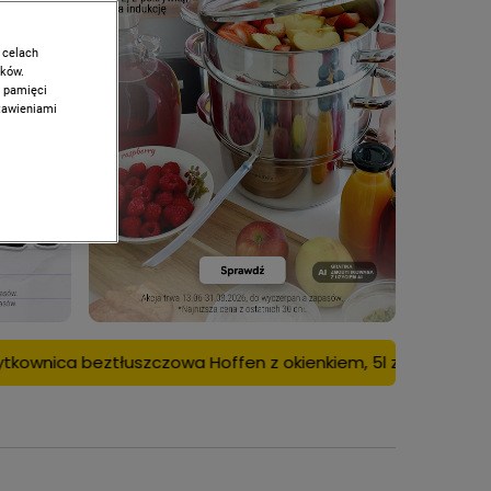
 celach
ików.
w pamięci
stawieniami
 Hoffen z okienkiem, 5l za 95 zł tylko dla zalogowanych z k