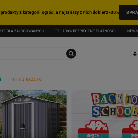
 produkty z kategorii ogród, a najtańszy z nich dobierz -30%
SPR
NEWS
ROT DLA ZALOGOWANYCH
100% BEZPIECZNE PŁATNOŚCI
I
HITY Z GAZETKI