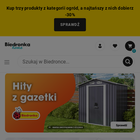
Kup trzy produkty z kategorii ogród, a najtańszy z nich dobierz
-30%
SPRAWDŹ
0
NIE MOŻNA BYŁO DODAĆ CAŁEGO ZESTAWU DO KOSZYKA
ZMNIEJSZONO LICZBĘ PRODUKTÓW
USUNIĘTO PRODUKT Z KOSZYKA
DODANO PRODUKT DO KOSZYKA
ZESTAW DODANY DO KOSZYKA