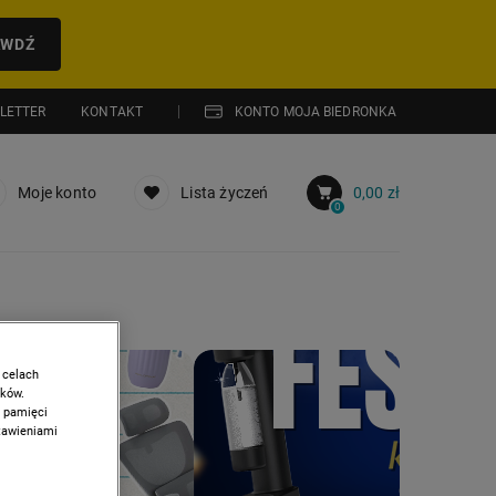
AWDŹ
LETTER
KONTAKT
KONTO MOJA BIEDRONKA
Moje konto
Lista życzeń
0,00 zł
0
PROMOCJA: HITY Z GAZETKI
 celach
ików.
w pamięci
stawieniami