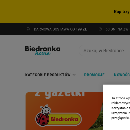
Kup trzy
DARMOWA DOSTAWA OD 199 ZŁ
60 DNI NA ZW
KATEGORIE PRODUKTÓW
PROMOCJE
NOWOŚC
CAROUSEL
PROMOCJA: HITY Z GAZETKI
Ta strona wy
reklamowych,
Korzystanie 
urządzenia. 
przeglądarki.