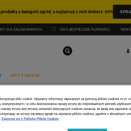
 produkty z kategorii ogród, a najtańszy z nich dobierz -30%
SPR
NEWS
ROT DLA ZALOGOWANYCH
100% BEZPIECZNE PŁATNOŚCI
I
HITY Z GAZETKI
PROMOCJA: HITY Z GAZETKI
korzystuje pliki cookie. Używamy informacji zapisanych za pomocą plików cookies m.in. w
 statystycznych i w celu dostosowania naszej strony do indywidualnych potrzeb użytkown
z naszej strony bez zmiany ustawień dotyczących cookies oznacza, że będą one zapisane 
Korzystając ze strony wyrażasz zgodę na używanie plików cookies, zgodnie z aktualnymi u
Zapoznaj się z Polityką Plików Cookies