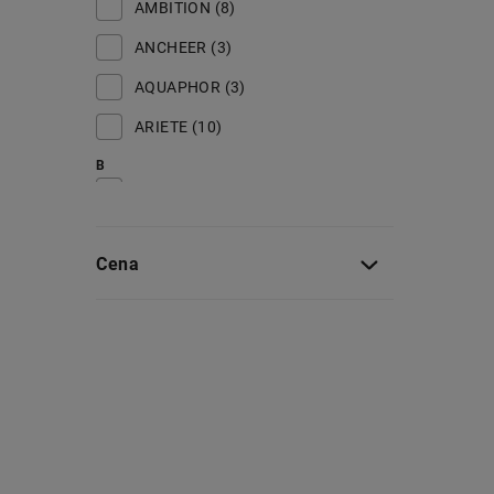
AMBITION (8)
ANCHEER (3)
AQUAPHOR (3)
ARIETE (10)
B
BABYLISS (11)
BERLINGERHAUS (3)
Cena
BESTWAY (9)
BIKFUN (11)
BLACK+DECKER (9)
BLACK FOREST (42)
BLAUPUNKT (28)
BLOW (3)