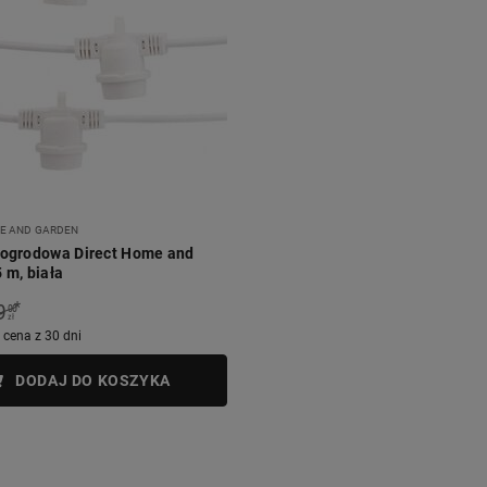
E AND GARDEN
 ogrodowa Direct Home and
 m, biała
*
9
00
zł
 cena z 30 dni
DODAJ DO KOSZYKA