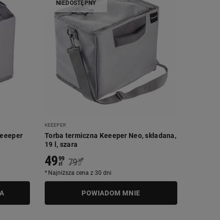
NIEDOSTĘPNY
KEEEPER
Keeeper
Torba termiczna Keeeper Neo, składana,
19 l, szara
49
99
*
79
90
zł
zł
Najniższa cena z 30 dni
A
POWIADOM MNIE