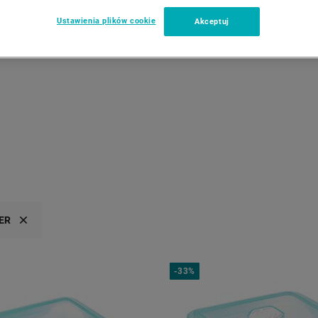
Ustawienia plików cookie
Akceptuj
CAROUSEL NAVIGAT
ER
-
33%