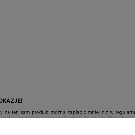
OKAZJE!
dy za ten sam produkt można zapłacić mniej niż w regularnej
iecka czy wrześniowy powrót dzieci do szkoły. Chcąc kupić ta
ck Week lub akcje darmowej dostawy dla zakupów od określonej