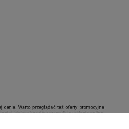
 cenie. Warto przeglądać też oferty promocyjne 
niej lub bez kosztów przesyłki w sklepie online, 
 kwoty. To spora oszczędność, szczególnie jeśli 