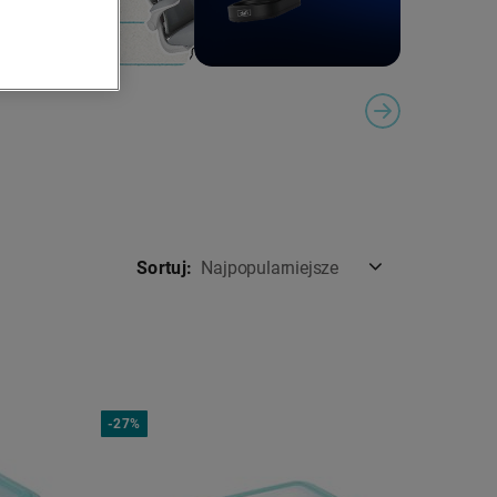
ION
NEXT SLIDE
Sortuj:
Najpopularniejsze
-
27%