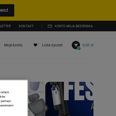
AWDŹ
LETTER
KONTAKT
KONTO MOJA BIEDRONKA
Moje konto
Lista życzeń
0,00 zł
0
PROMOCJA: HITY Z GAZETKI
 celach
ików.
w pamięci
stawieniami