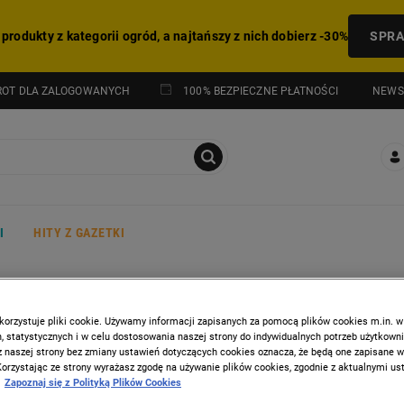
 produkty z kategorii ogród, a najtańszy z nich dobierz -30%
SPR
NEWS
ROT DLA ZALOGOWANYCH
100% BEZPIECZNE PŁATNOŚCI
I
HITY Z GAZETKI
PROMOCJA: HITY Z GAZETKI
korzystuje pliki cookie. Używamy informacji zapisanych za pomocą plików cookies m.in. w
 statystycznych i w celu dostosowania naszej strony do indywidualnych potrzeb użytkown
z naszej strony bez zmiany ustawień dotyczących cookies oznacza, że będą one zapisane 
Korzystając ze strony wyrażasz zgodę na używanie plików cookies, zgodnie z aktualnymi u
Zapoznaj się z Polityką Plików Cookies