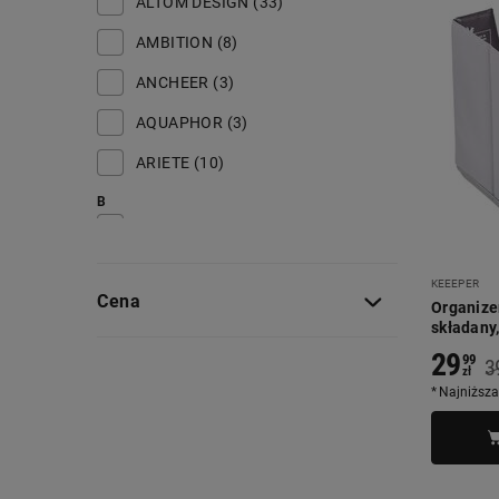
ALTOM DESIGN (33)
AMBITION (8)
ANCHEER (3)
AQUAPHOR (3)
ARIETE (10)
B
BABYLISS (11)
BERLINGERHAUS (3)
KEEEPER
Cena
BESTWAY (9)
Organize
składany,
BIKFUN (11)
29
99
3
zł
BLACK+DECKER (9)
Najniższa
BLACK FOREST (42)
BLAUPUNKT (29)