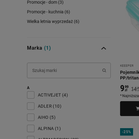
Promocje - dom (3)
Promocje - kuchnia (6)
Wielka letnia wyprzedaż (6)
Marka
(1)
KEEEPER
Pojemnik
PP/tritan
9
99
14
A
9
zł
zł
ACTIVEJET (4)
Najniższa
ADLER (10)
AIHO (5)
ALPINA (1)
-
25%