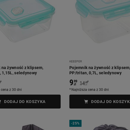
KEEEPER
 na żywność z klipsem,
Pojemnik na żywność z klipsem
, 1,15L, seledynowy
PP/tritan, 0,7L, seledynowy
9
99
*
*
14
9
99
zł
zł
 cena z 30 dni
Najniższa cena z 30 dni
DODAJ DO KOSZYKA
DODAJ DO KOSZYK
-
25%