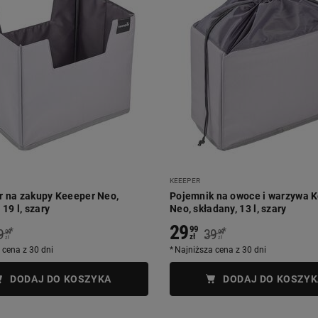
KEEEPER
r na zakupy Keeeper Neo,
Pojemnik na owoce i warzywa 
 19 l, szary
Neo, składany, 13 l, szary
29
99
*
*
9
39
99
99
zł
zł
zł
 cena z 30 dni
Najniższa cena z 30 dni
DODAJ DO KOSZYKA
DODAJ DO KOSZYK