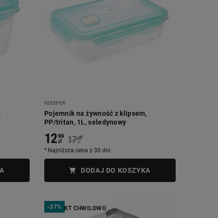
KEEEPER
,
Pojemnik na żywność z klipsem,
PP/tritan, 1L, seledynowy
12
99
*
17
99
zł
zł
Najniższa cena z 30 dni
A
DODAJ DO KOSZYKA
-
37%
PRODUKT CHWILOWO