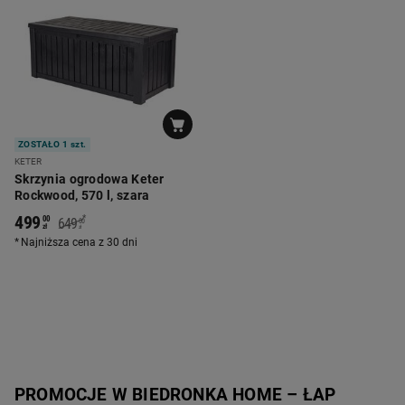
ZOSTAŁO 1 szt.
KETER
Skrzynia ogrodowa Keter
Rockwood, 570 l, szara
499
*
00
649
00
zł
zł
Najniższa cena z 30 dni
PROMOCJE W BIEDRONKA HOME – ŁAP 