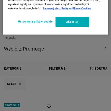
wyrażasz zgodę na używanie plików cookies, zgodnie z aktualnymi
PREVIOUS SLIDE
CAROUSEL NAVIGATION
NEXT
ustawieniami przeglądarki.
Zapoznaj się z Polityką Plików Cookies
Strona Główna
Promocje
Ustawienia plików cookie
Akceptuj
PROMOCJE
1 produkt
Wybierz Promocję
KATEGORIE
FILTRUJ
(1)
SORTUJ
KETER
PROMOCJA