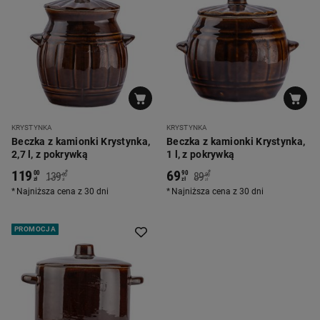
KRYSTYNKA
KRYSTYNKA
Beczka z kamionki Krystynka,
Beczka z kamionki Krystynka,
2,7 l, z pokrywką
1 l, z pokrywką
119
69
*
*
00
90
139
89
00
90
zł
zł
zł
zł
Najniższa cena z 30 dni
Najniższa cena z 30 dni
PROMOCJA