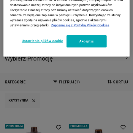
dostosowania naszej strony do indywidualnych potrzeb użytkowników.
PREVIOUS SLIDE
CAROUSEL NAVIGATION
NEXT
Korzystanie z naszej strony bez zmiany ustawień dotyczących cookies
oznacza, że będą one zapisane w pamięci urządzenia. Korzystając ze strony
Strona Główna
Promocje
wyrażasz zgodę na używanie plików cookies, zgodnie z aktualnymi
ustawieniami przeglądarki.
Zapoznaj się z Polityką Plików Cookies
PROMOCJE
Ustawienia plików cookie
Akceptuj
3 produkty
Wybierz Promocję
KATEGORIE
FILTRUJ
(1)
SORTUJ
KRYSTYNKA
PROMOCJA
PROMOCJA