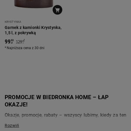
KRYSTYNKA
Garnek z kamionki Krystynka,
1,5 l, z pokrywką
99
*
00
129
00
zł
zł
Najniższa cena z 30 dni
PROMOCJE W BIEDRONKA HOME – ŁAP 
OKAZJE!
Okazje, promocje, rabaty – wszyscy lubimy, kiedy za ten 
sam produkt można zapłacić mniej niż w regularnej 
cenie. Warto przeglądać też oferty promocyjne przed 