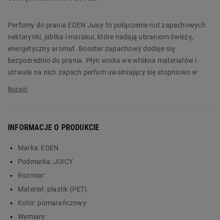
Perfumy do prania EDEN Juicy to połączenie nut zapachowych
nektarynki, jabłka i marakui, które nadają ubraniom świeży,
energetyczny aromat. Booster zapachowy dodaje się
bezpośrednio do prania. Płyn wnika we włókna materiałów i
utrwala na nich zapach perfum uwalniający się stopniowo w
trakcie noszenia i suszenia.
Owocowy wzmacniacz zapachu można stosować razem z
ulubionym detergentem, by podkreślić świeżość codziennego
INFORMACJE O PRODUKCIE
prania. Produkt jest przeznaczony do perfumowania odzieży i
tekstyliów domowych. Sprawdzi się przy ubraniach, ręcznikach i
Marka:
EDEN
pościeli, nadając tekstyliom intensywny, długotrwały aromat.
Podmarka:
JUICY
Zamów produkt już dziś w Biedronka Home!
Rozmiar:
Główne cechy:
Materiał:
plastik (PET)
perfumy wystarczające na 36 prań
Kolor:
pomarańczowy
przyjemna owocowa nuta zapachowa z połączenia
Wymiary: