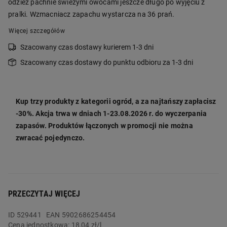
odzież pachnie świeżymi owocami jeszcze długo po wyjęciu z
pralki. Wzmacniacz zapachu wystarcza na 36 prań.
Więcej szczegółów
Szacowany czas dostawy kurierem 1-3 dni
Szacowany czas dostawy do punktu odbioru za 1-3 dni
Kup trzy produkty z kategorii ogród, a za najtańszy zapłacisz
-30%. Akcja trwa w dniach 1-23.08.2026 r. do wyczerpania
zapasów. Produktów łączonych w promocji nie można
zwracać pojedynczo.
PRZECZYTAJ WIĘCEJ
ID
529441
EAN 5902686254454
Cena jednostkowa:
18,04 zł/l