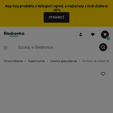
Kup trzy produkty z kategorii ogród, a najtańszy z nich dobierz
-30%
SPRAWDŹ
0
Strona Główna
Supermarket
Chemia gospodarcza
Perfumy do tkanin Eden 
NIE MOŻNA BYŁO DODAĆ CAŁEGO ZESTAWU DO KOSZYKA
ZMNIEJSZONO LICZBĘ PRODUKTÓW
USUNIĘTO PRODUKT Z KOSZYKA
DODANO PRODUKT DO KOSZYKA
ZESTAW DODANY DO KOSZYKA