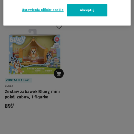
Ustawienia plików cookie
Akceptuj
ZOSTAŁO 13 szt.
BLUEY
Zestaw zabawek Bluey, mini
pokój zabaw, 1 figurka
89
90
zł