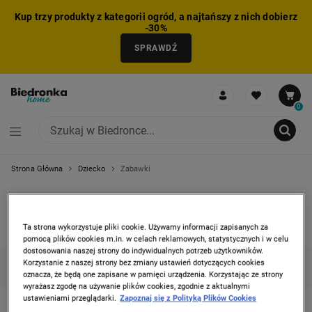
Kup trzy produkty z kategorii ogród, a najtańszy z nich dobierz
-30%
SPRAWDŹ
0
Strona Główna
Dziecko
Zabawki
NIE MOŻNA BYŁO DODAĆ CAŁEGO ZESTAWU DO KOSZYKA
ZMNIEJSZONO LICZBĘ PRODUKTÓW
USUNIĘTO PRODUKT Z KOSZYKA
DODANO PRODUKT DO KOSZYKA
ZESTAW DODANY DO KOSZYKA
ZABAWKI
Ta strona wykorzystuje pliki cookie. Używamy informacji zapisanych za
1 produkt
pomocą plików cookies m.in. w celach reklamowych, statystycznych i w celu
dostosowania naszej strony do indywidualnych potrzeb użytkowników.
Korzystanie z naszej strony bez zmiany ustawień dotyczących cookies
KATEGORIE
FILTRUJ
(1)
SORTUJ
oznacza, że będą one zapisane w pamięci urządzenia. Korzystając ze strony
wyrażasz zgodę na używanie plików cookies, zgodnie z aktualnymi
ustawieniami przeglądarki.
Zapoznaj się z Polityką Plików Cookies
BLUEY