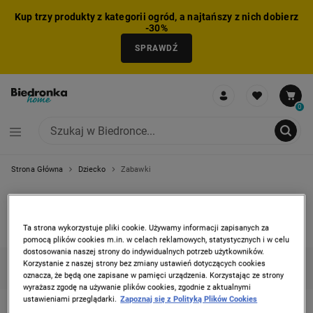
Kup trzy produkty z kategorii ogród, a najtańszy z nich dobierz
-30%
SPRAWDŹ
0
Strona Główna
Dziecko
Zabawki
NIE MOŻNA BYŁO DODAĆ CAŁEGO ZESTAWU DO KOSZYKA
ZMNIEJSZONO LICZBĘ PRODUKTÓW
USUNIĘTO PRODUKT Z KOSZYKA
DODANO PRODUKT DO KOSZYKA
ZESTAW DODANY DO KOSZYKA
ZABAWKI
Ta strona wykorzystuje pliki cookie. Używamy informacji zapisanych za
1 produkt
pomocą plików cookies m.in. w celach reklamowych, statystycznych i w celu
dostosowania naszej strony do indywidualnych potrzeb użytkowników.
Korzystanie z naszej strony bez zmiany ustawień dotyczących cookies
KATEGORIE
FILTRUJ
(1)
SORTUJ
oznacza, że będą one zapisane w pamięci urządzenia. Korzystając ze strony
wyrażasz zgodę na używanie plików cookies, zgodnie z aktualnymi
ustawieniami przeglądarki.
Zapoznaj się z Polityką Plików Cookies
NERF