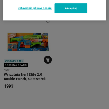
Ustawienia plików cookie
Akceptuj
ZOSTAŁO 1 szt.
DOSTAWA GRATIS
NERF
Wyrzutnia Nerf Elite 2.0
Double Punch, 50 strzałek
199
00
zł