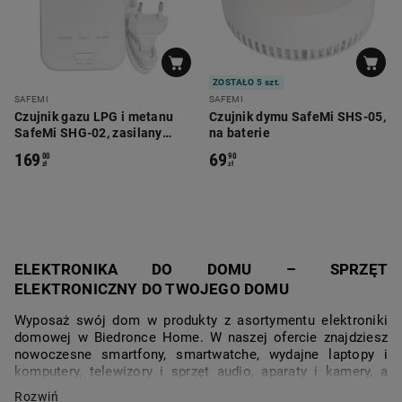
ZOSTAŁO 5 szt.
SAFEMI
SAFEMI
Czujnik gazu LPG i metanu
Czujnik dymu SafeMi SHS-05,
SafeMi SHG-02, zasilany
na baterie
sieciowo
169
69
00
90
zł
zł
ELEKTRONIKA DO DOMU – SPRZĘT
ELEKTRONICZNY DO TWOJEGO DOMU
Wyposaż swój dom w produkty z asortymentu elektroniki
domowej w Biedronce Home. W naszej ofercie znajdziesz
nowoczesne smartfony, smartwatche, wydajne laptopy i
komputery, telewizory i sprzęt audio, aparaty i kamery, a
także małe AGD, takie jak roboty sprzątające i nawilżacze