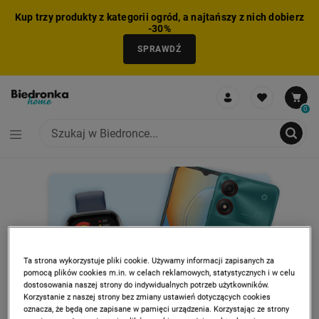
Kup trzy produkty z kategorii ogród, a najtańszy z nich dobierz
-30%
SPRAWDŹ
0
PROMOCJA: SMARTWATCHE
PRO
NIE MOŻNA BYŁO DODAĆ CAŁEGO ZESTAWU DO KOSZYKA
ZMNIEJSZONO LICZBĘ PRODUKTÓW
USUNIĘTO PRODUKT Z KOSZYKA
DODANO PRODUKT DO KOSZYKA
ZESTAW DODANY DO KOSZYKA
Ta strona wykorzystuje pliki cookie. Używamy informacji zapisanych za
pomocą plików cookies m.in. w celach reklamowych, statystycznych i w celu
dostosowania naszej strony do indywidualnych potrzeb użytkowników.
Korzystanie z naszej strony bez zmiany ustawień dotyczących cookies
oznacza, że będą one zapisane w pamięci urządzenia. Korzystając ze strony