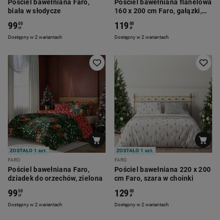
Pościel bawełniana Faro,
Pościel bawełniana flanelowa
biała w słodycze
160 x 200 cm Faro, gałązki,
zielona
99
119
00
00
zł
zł
Dostępny w 2 wariantach
Dostępny w 2 wariantach
ZOSTAŁO 1 szt.
ZOSTAŁO 1 szt.
FARO
FARO
Pościel bawełniana Faro,
Pościel bawełniana 220 x 200
dziadek do orzechów, zielona
cm Faro, szara w choinki
99
129
00
00
zł
zł
Dostępny w 2 wariantach
Dostępny w 2 wariantach