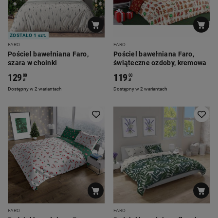
ZOSTAŁO 1 szt.
FARO
FARO
Pościel bawełniana Faro,
Pościel bawełniana Faro,
szara w choinki
świąteczne ozdoby, kremowa
129
119
00
00
zł
zł
Dostępny w 2 wariantach
Dostępny w 2 wariantach
FARO
FARO