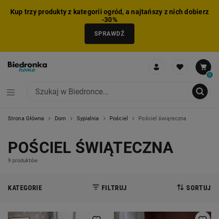
Kup trzy produkty z kategorii ogród, a najtańszy z nich dobierz
-30%
SPRAWDŹ
0
Strona Główna
Dom
Sypialnia
Pościel
Pościel świąteczna
NIE MOŻNA BYŁO DODAĆ CAŁEGO ZESTAWU DO KOSZYKA
ZMNIEJSZONO LICZBĘ PRODUKTÓW
USUNIĘTO PRODUKT Z KOSZYKA
DODANO PRODUKT DO KOSZYKA
ZESTAW DODANY DO KOSZYKA
POŚCIEL ŚWIĄTECZNA
9 produktów
KATEGORIE
FILTRUJ
SORTUJ