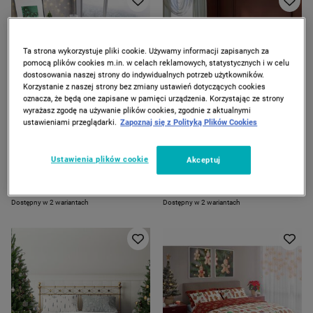
Ta strona wykorzystuje pliki cookie. Używamy informacji zapisanych za
pomocą plików cookies m.in. w celach reklamowych, statystycznych i w celu
dostosowania naszej strony do indywidualnych potrzeb użytkowników.
Korzystanie z naszej strony bez zmiany ustawień dotyczących cookies
oznacza, że będą one zapisane w pamięci urządzenia. Korzystając ze strony
wyrażasz zgodę na używanie plików cookies, zgodnie z aktualnymi
ustawieniami przeglądarki.
Zapoznaj się z Polityką Plików Cookies
ZOSTAŁO 1 szt.
FARO
FARO
Pościel bawełniana 160 x 200
Pościel bawełniana 160 x 200
Ustawienia plików cookie
Akceptuj
cm Faro, biała w słodycze
cm Faro, dziadek do
orzechów, zielona
99
99
00
00
zł
zł
Dostępny w 2 wariantach
Dostępny w 2 wariantach