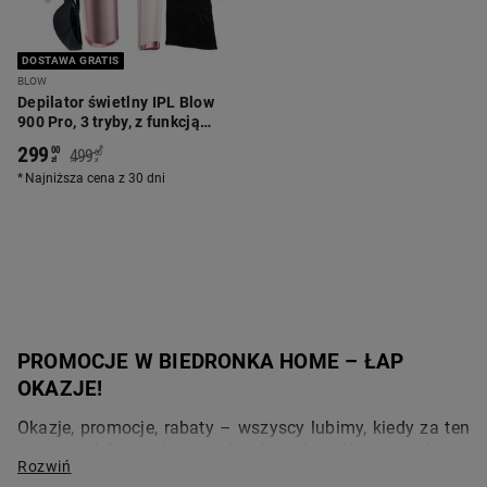
DOSTAWA GRATIS
BLOW
Depilator świetlny IPL Blow
900 Pro, 3 tryby, z funkcją
chłodzenia
299
*
00
499
00
zł
zł
Najniższa cena z 30 dni
PROMOCJE W BIEDRONKA HOME – ŁAP 
OKAZJE!
Okazje, promocje, rabaty – wszyscy lubimy, kiedy za ten 
sam produkt można zapłacić mniej niż w regularnej 
cenie. Warto przeglądać też oferty promocyjne przed 