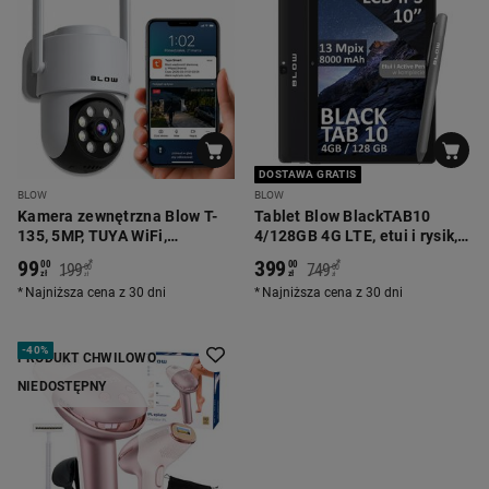
DOSTAWA GRATIS
BLOW
BLOW
Kamera zewnętrzna Blow T-
Tablet Blow BlackTAB10
135, 5MP, TUYA WiFi,
4/128GB 4G LTE, etui i rysik,
obrotowa
czarny
99
399
*
*
00
00
199
749
00
00
zł
zł
zł
zł
Najniższa cena z 30 dni
Najniższa cena z 30 dni
-
40%
PRODUKT CHWILOWO
NIEDOSTĘPNY