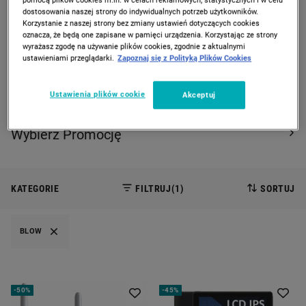
dostosowania naszej strony do indywidualnych potrzeb użytkowników.
PREVIOUS SLIDE
CAROUSEL NAVIGATION
NEXT
Korzystanie z naszej strony bez zmiany ustawień dotyczących cookies
oznacza, że będą one zapisane w pamięci urządzenia. Korzystając ze strony
Strona Główna
Promocje
wyrażasz zgodę na używanie plików cookies, zgodnie z aktualnymi
ustawieniami przeglądarki.
Zapoznaj się z Polityką Plików Cookies
PROMOCJE
Ustawienia plików cookie
Akceptuj
3 produkty
Wybierz Promocję
KATEGORIE
FILTRUJ
(1)
SORTUJ
BLOW
-
50%
-
45%