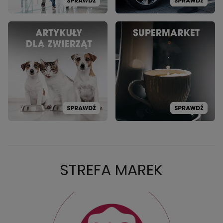
STREFA MAREK
PROMOCJA: MGHOME
PR