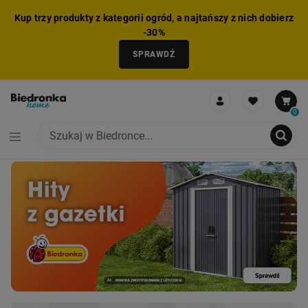
Kup trzy produkty z kategorii ogród, a najtańszy z nich dobierz
-30%
SPRAWDŹ
0
NIE MOŻNA BYŁO DODAĆ CAŁEGO ZESTAWU DO KOSZYKA
ZMNIEJSZONO LICZBĘ PRODUKTÓW
USUNIĘTO PRODUKT Z KOSZYKA
DODANO PRODUKT DO KOSZYKA
ZESTAW DODANY DO KOSZYKA