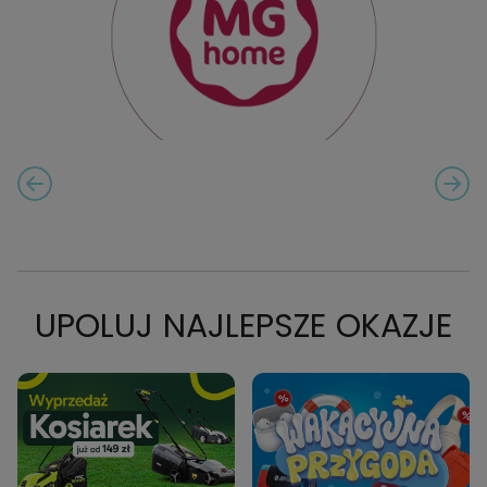
PREVIOUS SLIDE
NEXT
CAROUSEL NAVIGATION
UPOLUJ NAJLEPSZE OKAZJE