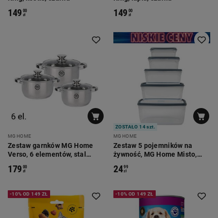
149
149
00
00
zł
zł
ZOSTAŁO 14 szt.
MG HOME
MG HOME
Zestaw garnków MG Home
Zestaw 5 pojemników na
Verso, 6 elementów, stal
żywność, MG Home Misto,
nierdzewna
prostokątne, szare
179
24
00
99
zł
zł
-10% OD 149 ZŁ
-10% OD 149 ZŁ