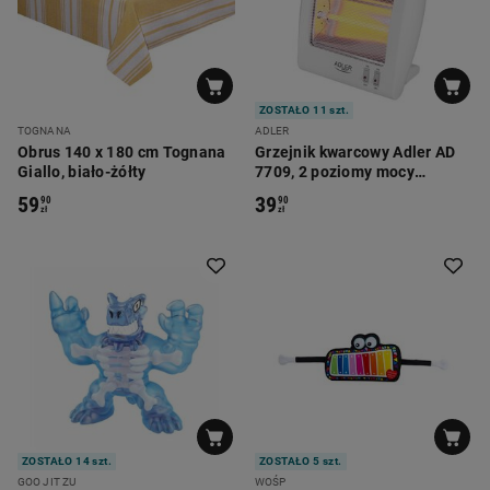
ZOSTAŁO 11 szt.
TOGNANA
ADLER
Obrus 140 x 180 cm Tognana
Grzejnik kwarcowy Adler AD
Giallo, biało-żółty
7709, 2 poziomy mocy
grzania
59
39
90
90
zł
zł
ZOSTAŁO 14 szt.
ZOSTAŁO 5 szt.
GOO JIT ZU
WOŚP