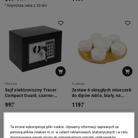
zł
zł
zł
Najniższa cena z 30 dni
TRACER
FLORINA
Sejf elektroniczny Tracer
Zestaw 6 okrągłych miseczek
Compact Guard, czarno-
do dipów Adria, biały, na
stalowy
podstawce
99
119
00
00
zł
zł
Ta strona wykorzystuje pliki cookie. Używamy informacji zapisanych za
pomocą plików cookies m.in. w celach reklamowych, statystycznych i w celu
dostosowania naszej strony do indywidualnych potrzeb użytkowników.