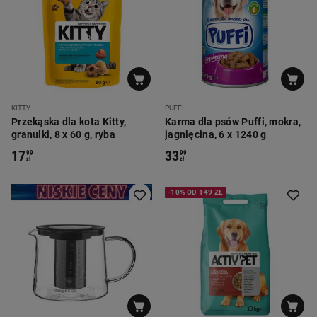
KITTY
PUFFI
Przekąska dla kota Kitty,
Karma dla psów Puffi, mokra,
granulki, 8 x 60 g, ryba
jagnięcina, 6 x 1240 g
17
33
99
99
zł
zł
-10% OD 149 ZŁ