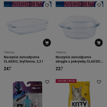
TERMISIL
TERMISIL
Naczynie żaroodporne
Naczynie żaroodporne
CLASSIC, brytfanna, 2,3 l
okrągłe z pokrywką CLASSIC,
1,0 l
24
22
99
99
zł
zł
-10% OD 149 ZŁ