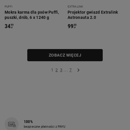
PUFFI
EXTRALINK
Mokra karma dla psów Puffi,
Projektor gwiazd Extralink
puszki, drób, 6 x 1240 g
Astronauta 2.0
34
99
99
00
zł
zł
ZOBACZ WIĘCEJ
1
2
3
...
7
100%
bezpieczne płatności z PAYU