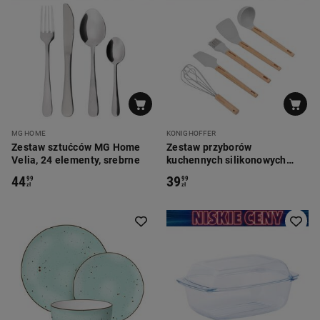
MG HOME
KONIGHOFFER
Zestaw sztućców MG Home
Zestaw przyborów
Velia, 24 elementy, srebrne
kuchennych silikonowych
Konighoffer Gler, 5
44
39
99
99
elementów
zł
zł