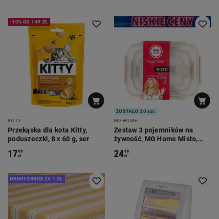
-10% OD 149 ZŁ
ZOSTAŁO 20 szt.
KITTY
MG HOME
Przekąska dla kota Kitty,
Zestaw 3 pojemników na
poduszeczki, 8 x 60 g, ser
żywność, MG Home Misto,
prostokątne, beżowe
17
24
99
99
zł
zł
DRUGI OBRUS ZA 1 ZŁ