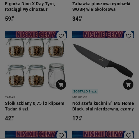
Figurka Dino X-Ray Tyro,
Zabawka pluszowa cymbałki
rozciągliwy dinozaur
WOŚP, wielokolorowa
59
34
90
99
zł
zł
ZOSTAŁO 9 szt.
TADAR
MG HOME
Słoik szklany 0,75 l z klipsem
Nóż szefa kuchni 8” MG Home
Tadar, 6 szt.
Black, stal nierdzewna, czarny
42
17
99
99
zł
zł