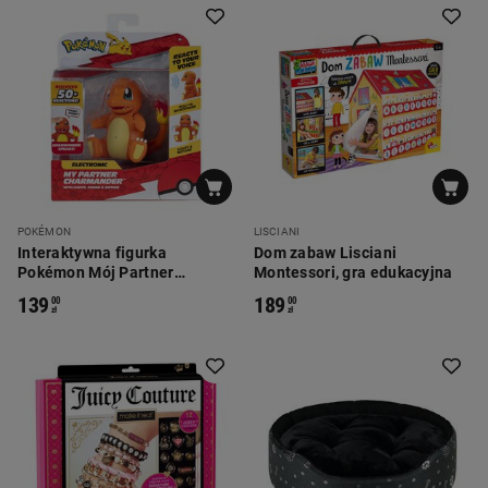
POKÉMON
LISCIANI
Interaktywna figurka
Dom zabaw Lisciani
Pokémon Mój Partner
Montessori, gra edukacyjna
Charmander, ze światłem i
139
189
00
00
dźwiękiem
zł
zł