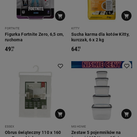
FORTNITE
KITTY
Figurka Fortnite Zero, 6,5 cm,
Sucha karma dla kotów Kitty,
ruchoma
kurczak, 6 x 2 kg
49
64
99
90
zł
zł
ESSEX
MG HOME
Obrus świąteczny 110 x 160
Zestaw 5 pojemników na