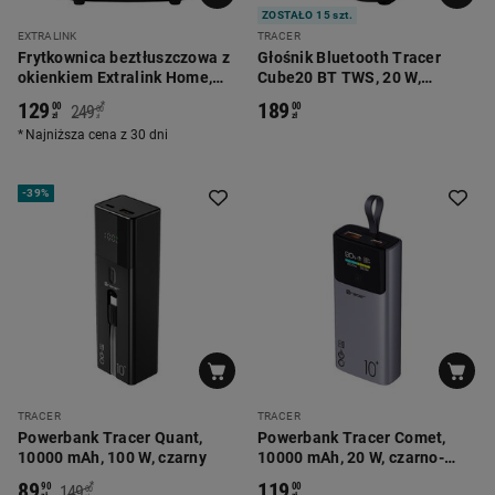
ZOSTAŁO 15 szt.
EXTRALINK
TRACER
Frytkownica beztłuszczowa z
Głośnik Bluetooth Tracer
okienkiem Extralink Home,
Cube20 BT TWS, 20 W,
1400 W, 5 l, czarna
czarno-pomarańczowy
129
189
*
00
00
249
00
zł
zł
zł
Najniższa cena z 30 dni
-
39%
TRACER
TRACER
Powerbank Tracer Quant,
Powerbank Tracer Comet,
10000 mAh, 100 W, czarny
10000 mAh, 20 W, czarno-
stalowy
89
119
*
90
00
149
00