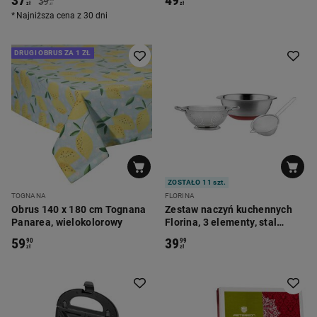
37
49
39
zł
zł
zł
Najniższa cena z 30 dni
DRUGI OBRUS ZA 1 ZŁ
ZOSTAŁO 11 szt.
TOGNANA
FLORINA
Obrus 140 x 180 cm Tognana
Zestaw naczyń kuchennych
Panarea, wielokolorowy
Florina, 3 elementy, stal
nierdzewna
59
39
90
99
zł
zł