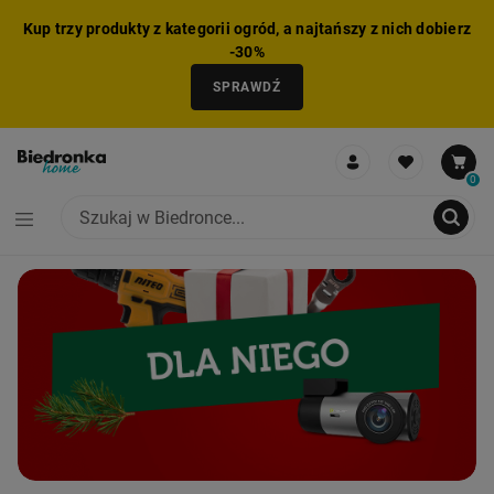
Kup trzy produkty z kategorii ogród, a najtańszy z nich dobierz
-30%
SPRAWDŹ
0
CAROUSEL
NIE MOŻNA BYŁO DODAĆ CAŁEGO ZESTAWU DO KOSZYKA
ZMNIEJSZONO LICZBĘ PRODUKTÓW
USUNIĘTO PRODUKT Z KOSZYKA
DODANO PRODUKT DO KOSZYKA
ZESTAW DODANY DO KOSZYKA