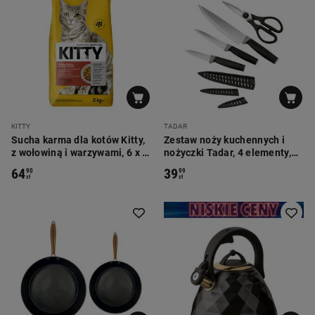
KITTY
TADAR
Sucha karma dla kotów Kitty,
Zestaw noży kuchennych i
z wołowiną i warzywami, 6 x 2
nożyczki Tadar, 4 elementy,
kg
20 cm, 12,5 cm, 8,5 cm, 21 cm,
64
39
90
99
czarne
zł
zł