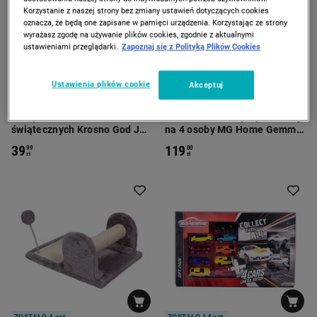
Korzystanie z naszej strony bez zmiany ustawień dotyczących cookies
oznacza, że będą one zapisane w pamięci urządzenia. Korzystając ze strony
wyrażasz zgodę na używanie plików cookies, zgodnie z aktualnymi
ustawieniami przeglądarki.
Zapoznaj się z Polityką Plików Cookies
Ustawienia plików cookie
Akceptuj
KROSNO
MG HOME
Komplet 3 szklanek
Zestaw obiadowy z porcelany
świątecznych Krosno God Jul,
na 4 osoby MG Home Gemma
skrzaty, 500 ml
Pink, 12 elementów, różowy
39
119
99
00
zł
zł
ZOSTAŁO 4 szt.
ZOSTAŁO 14 szt.