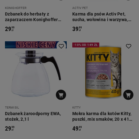
KONIGHOFFER
ACTIV PET
Dzbanek do herbaty z
Karma dla psów Activ Pet,
zaparzaczem Konighoffer
sucha, wołowina i warzywa,
Andrea, 1,5 l, czarny
10 kg
29
39
99
99
zł
zł
-10% OD 149 ZŁ
TERMISIL
KITTY
Dzbanek żaroodporny EWA,
Mokra karma dla kotów Kitty,
stożek, 2,1 l
puszki, mix smaków, 20 x 415
g
29
49
99
99
zł
zł