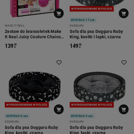
ZOSTAŁO 17 szt.
MAKE IT REAL
DOGGURU
Zestaw do bransoletek Make
Sofa dla psa Dogguru Ruby
It Real Juicy Couture Chains
King, kostki i łapki, czarna
& Charms, na 5 bransoletek
139
149
00
00
zł
zł
ZOSTAŁO 6 szt.
ZOSTAŁO 4 szt.
DOGGURU
DOGGURU
Sofa dla psa Dogguru Ruby
Sofa dla psa Dogguru Ruby
King, kostki, czarna
King, łapki, czarna