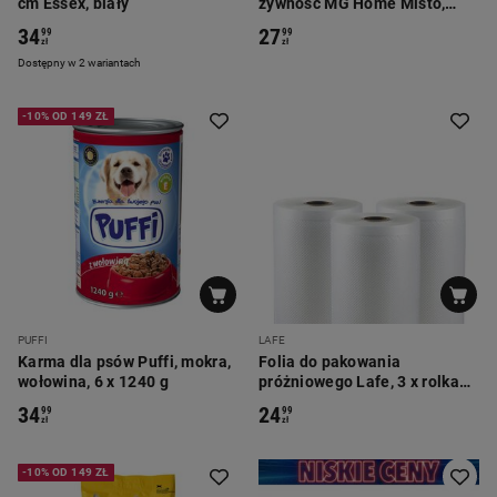
cm Essex, biały
żywność MG Home Misto,
kwadratowe, szare
34
27
99
99
zł
zł
Dostępny w 2 wariantach
-10% OD 149 ZŁ
PUFFI
LAFE
Karma dla psów Puffi, mokra,
Folia do pakowania
wołowina, 6 x 1240 g
próżniowego Lafe, 3 x rolka
28 x 300 cm
34
24
99
99
zł
zł
-10% OD 149 ZŁ