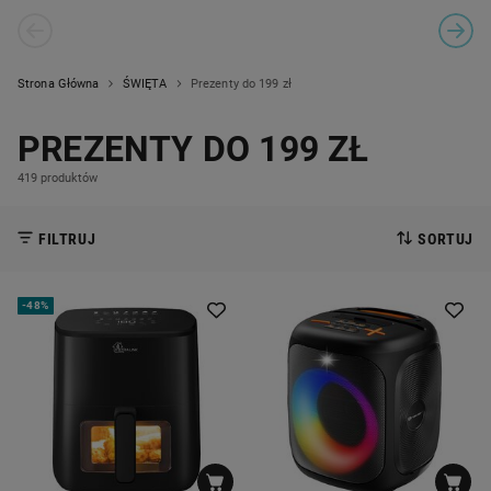
PREVIOUS SLIDE
NEXT
CAROUSEL NAVIGATION
Strona Główna
ŚWIĘTA
Prezenty do 199 zł
PREZENTY DO 199 ZŁ
419 produktów
FILTRUJ
SORTUJ
-
48%