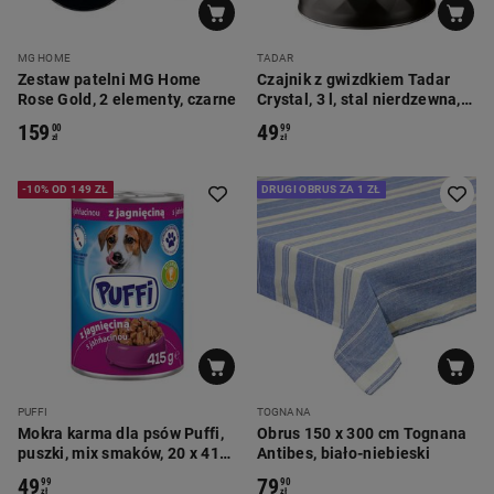
MG HOME
TADAR
Zestaw patelni MG Home
Czajnik z gwizdkiem Tadar
Rose Gold, 2 elementy, czarne
Crystal, 3 l, stal nierdzewna,
czarny mat, złote elementy
159
49
00
99
zł
zł
-10% OD 149 ZŁ
DRUGI OBRUS ZA 1 ZŁ
PUFFI
TOGNANA
Mokra karma dla psów Puffi,
Obrus 150 x 300 cm Tognana
puszki, mix smaków, 20 x 415
Antibes, biało-niebieski
g
49
79
99
90
zł
zł