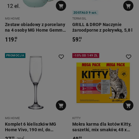
ZOSTAŁO 9 szt.
MG HOME
TERMISIL
Zestaw obiadowy z porcelany
GRILL & DROP Naczynie
na 4 osoby MG Home Gemma
żaroodporne z pokrywką, 5,8 l
Green, 12 elementów, zielony
119
59
00
90
zł
zł
PROMOCJA
-10% OD 149 ZŁ
MG HOME
KITTY
Komplet 6 kieliszków MG
Mokra karma dla kotów Kitty,
Home Vivo, 190 ml, do
saszetki, mix smaków, 48 x
szampana
100 g
*
99
99
99