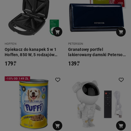
HOFFEN
PETERSON
Opiekacz do kanapek 5 w 1
Granatowy portfel
Hoffen, 850 W, 5 rodzajów
lakierowany damski Peterson,
płytek, czarny
9,5 x 18,5 x 3 cm, na zatrzask
179
139
00
90
zł
zł
-10% OD 149 ZŁ