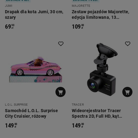
JUMI
MAJORETTE
Drapak dla kota Jumi, 30 cm,
Zestaw pojazdów Majorette,
szary
edycja limitowana, 13
pojazdów
69
109
90
00
zł
zł
L.O.L. SURPRISE
TRACER
Samochód L.O.L. Surprise
Wideorejestrator Tracer
City Cruisier, różowy
Spectra 2D, Full HD, kąt
widzenia 140 stopni, czarny
149
149
00
00
zł
zł