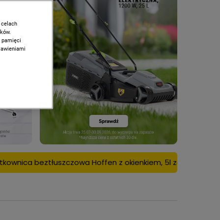
 celach
ików.
w pamięci
stawieniami
a Hoffen z okienkiem, 5l za 95 zł tylko dla zalogowanych z 