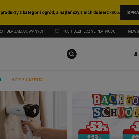
 produkty z kategorii ogród, a najtańszy z nich dobierz -30%
SPR
NEWS
ROT DLA ZALOGOWANYCH
100% BEZPIECZNE PŁATNOŚCI
I
HITY Z GAZETKI