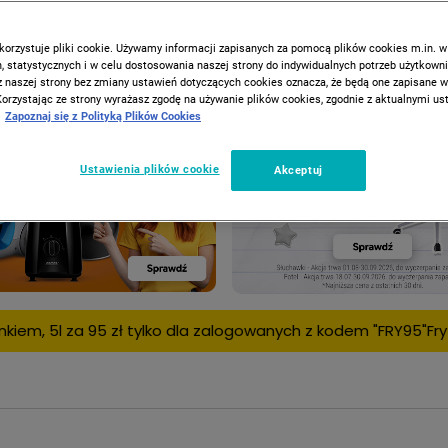
korzystuje pliki cookie. Używamy informacji zapisanych za pomocą plików cookies m.in. w
 statystycznych i w celu dostosowania naszej strony do indywidualnych potrzeb użytkown
z naszej strony bez zmiany ustawień dotyczących cookies oznacza, że będą one zapisane 
Korzystając ze strony wyrażasz zgodę na używanie plików cookies, zgodnie z aktualnymi u
Zapoznaj się z Polityką Plików Cookies
Ustawienia plików cookie
Akceptuj
o dla zalogowanych z kodem "FRY95"
Frytkownica beztłuszczow