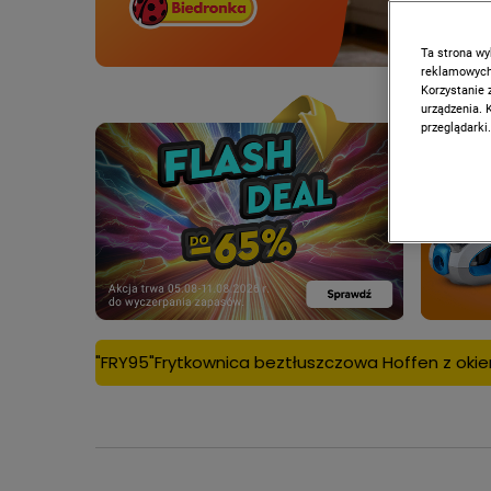
Ta strona wy
reklamowych,
Korzystanie 
urządzenia. 
przeglądarki.
tkownica beztłuszczowa Hoffen z okienkiem, 5l za 95 zł tylk