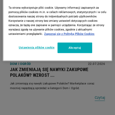
Ta strona wykorzystuje pliki cookie. Używamy informacji zapisanych za
pomocą plików cookies m.in. w celach reklamowych, statystycznych i w celu
dostosowania naszej strony do indywidualnych potrzeb użytkowników.
Korzystanie z naszej strony bez zmiany ustawień dotyczących cookies
oznacza, że będą one zapisane w pamięci urządzenia. Korzystając ze strony
wyrażasz zgodę na używanie plików cookies, zgodnie z aktualnymi
ustawieniami przeglądarki.
Zapoznaj się z Polityką Plików Cookies
Ustawienia plików cookie
Akceptuj
DOM I OGRÓD
22.07.2026
JAK ZMIENIAJĄ SIĘ NAWYKI ZAKUPOWE
POLAKÓW? WZROST ...
Jak zmieniają się nawyki zakupowe Polaków? Marketplace coraz
mocniej napędzają sprzedaż w kategorii Dom i Ogród.
Czytaj