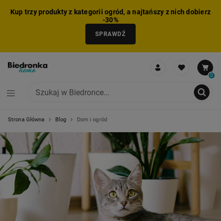
Kup trzy produkty z kategorii ogród, a najtańszy z nich dobierz
-30%
SPRAWDŹ
0
Strona Główna
Blog
Dom i ogród
NIE MOŻNA BYŁO DODAĆ CAŁEGO ZESTAWU DO KOSZYKA
ZMNIEJSZONO LICZBĘ PRODUKTÓW
USUNIĘTO PRODUKT Z KOSZYKA
DODANO PRODUKT DO KOSZYKA
ZESTAW DODANY DO KOSZYKA