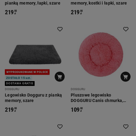
pianką memory, łapki, szare
memory, kostki i łapki, szare
219
219
00
00
zł
zł
ZOSTAŁO 15 szt.
DOSTAWA GRATIS
DOGGURU
DOGGURU
Legowisko Dogguru z pianką
Pluszowe legowisko
memory, szare
DOGGURU Canis chmurka,
różowe
219
109
00
00
zł
zł