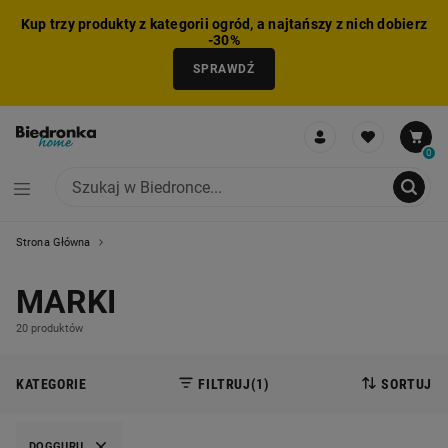
Kup trzy produkty z kategorii ogród, a najtańszy z nich dobierz
-30%
SPRAWDŹ
0
Strona Główna
NIE MOŻNA BYŁO DODAĆ CAŁEGO ZESTAWU DO KOSZYKA
ZMNIEJSZONO LICZBĘ PRODUKTÓW
USUNIĘTO PRODUKT Z KOSZYKA
DODANO PRODUKT DO KOSZYKA
ZESTAW DODANY DO KOSZYKA
MARKI
20 produktów
KATEGORIE
FILTRUJ
(1)
SORTUJ
DOGGURU