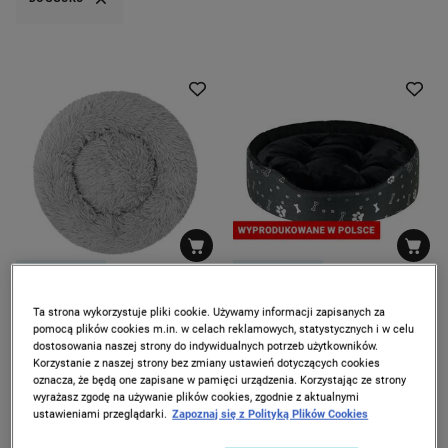
ZOSTAŁO 16 szt.
ZOSTAŁO 17 szt.
DOGGURU
DOGGURU
Pluszowe legowisko
Sofa dla psa Dogguru Ruby
Ta strona wykorzystuje pliki cookie. Używamy informacji zapisanych za
DOGGURU Canis chmurka,
King, kostki i łapki, czarna
pomocą plików cookies m.in. w celach reklamowych, statystycznych i w celu
szare
dostosowania naszej strony do indywidualnych potrzeb użytkowników.
109
149
00
00
zł
zł
Korzystanie z naszej strony bez zmiany ustawień dotyczących cookies
oznacza, że będą one zapisane w pamięci urządzenia. Korzystając ze strony
wyrażasz zgodę na używanie plików cookies, zgodnie z aktualnymi
ustawieniami przeglądarki.
Zapoznaj się z Polityką Plików Cookies