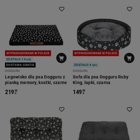
ZOSTAŁO 14 szt.
DOSTAWA GRATIS
ZOSTAŁO 4 szt.
DOGGURU
DOGGURU
Legowisko dla psa Dogguru z
Sofa dla psa Dogguru Ruby
pianką memory, kostki, czarne
King, łapki, czarna
219
149
00
00
zł
zł