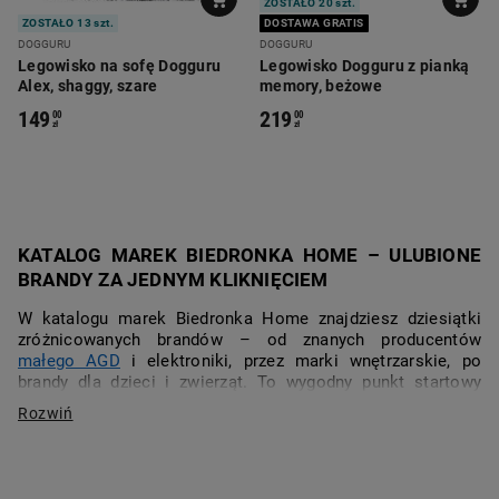
ZOSTAŁO 20 szt.
ZOSTAŁO 13 szt.
DOSTAWA GRATIS
DOGGURU
DOGGURU
Legowisko na sofę Dogguru
Legowisko Dogguru z pianką
Alex, shaggy, szare
memory, beżowe
149
219
00
00
zł
zł
KATALOG MAREK BIEDRONKA HOME – ULUBIONE
BRANDY ZA JEDNYM KLIKNIĘCIEM
W katalogu marek Biedronka Home znajdziesz dziesiątki
zróżnicowanych brandów – od znanych producentów
małego AGD
i elektroniki, przez marki wnętrzarskie, po
brandy dla dzieci i zwierząt. To wygodny punkt startowy
zakupów online, jeśli lubisz wybierać produkty według
ulubionych marek i chcesz szybko przejrzeć asortyment
dostępny w sklepie internetowym Biedronka Home.
WSZYSTKIE MARKI W JEDNYM MIEJSCU