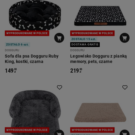
ZOSTAŁO 15 szt.
ZOSTAŁO 6 szt.
DOSTAWA GRATIS
DOGGURU
DOGGURU
Sofa dla psa Dogguru Ruby
Legowisko Dogguru z pianką
King, kostki, czarna
memory, pets, czarne
149
219
00
00
zł
zł