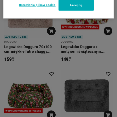
Ustawienia plików cookie
Akceptuj
ZOSTAŁO 12 szt.
ZOSTAŁO 3 szt.
DOGGURU
DOGGURU
Legowisko Dogguru 70x100
Legowisko Dogguru z
cm, miękkie futro shaggy,
motywem świątecznym,
beżowe
magic, beżowe
159
149
00
00
zł
zł