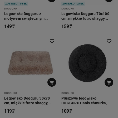
ZOSTAŁO 10 szt.
ZOSTAŁO 12 szt.
DOGGURU
DOGGURU
Legowisko Dogguru z
Legowisko Dogguru 70x100
motywem świątecznym,
cm, miękkie futro shaggy,
choinki, zielone
szare
149
159
00
00
zł
zł
DOGGURU
DOGGURU
Legowisko Dogguru 50x70
Pluszowe legowisko
cm, miękkie futro shaggy,
DOGGURU Canis chmurka,
beżowe
grafitowe
119
109
00
00
zł
zł