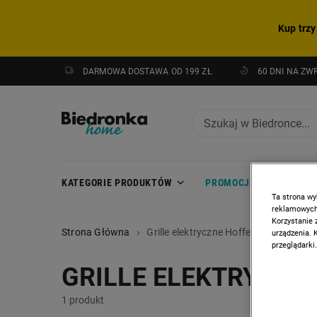
Kup trzy
DARMOWA DOSTAWA OD 199 ZŁ
60 DNI NA ZW
KATEGORIE PRODUKTÓW
PROMOCJE
NOWOŚC
Ta strona wy
reklamowych,
Korzystanie 
Strona Główna
Grille elektryczne Hoffen
urządzenia. 
przeglądarki.
GRILLE ELEKTRYCZN
1 produkt