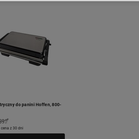
ktryczny do panini Hoffen, 800-
*
39
00
zł
 cena z 30 dni