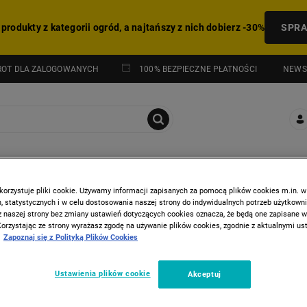
 produkty z kategorii ogród, a najtańszy z nich dobierz -30%
SPR
NEWS
ROT DLA ZALOGOWANYCH
100% BEZPIECZNE PŁATNOŚCI
I
HITY Z GAZETKI
korzystuje pliki cookie. Używamy informacji zapisanych za pomocą plików cookies m.in. w
 statystycznych i w celu dostosowania naszej strony do indywidualnych potrzeb użytkown
z naszej strony bez zmiany ustawień dotyczących cookies oznacza, że będą one zapisane 
Korzystając ze strony wyrażasz zgodę na używanie plików cookies, zgodnie z aktualnymi u
Zapoznaj się z Polityką Plików Cookies
E HOFFEN
Ustawienia plików cookie
Akceptuj