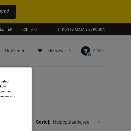
AWDŹ
LETTER
KONTAKT
KONTO MOJA BIEDRONKA
Moje konto
Lista życzeń
0,00 zł
0
 celach
ików.
w pamięci
stawieniami
Sortuj:
Najpopularniejsze