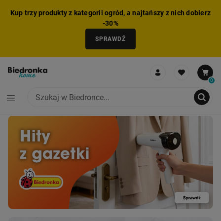
Kup trzy produkty z kategorii ogród, a najtańszy z nich dobierz
-30%
SPRAWDŹ
0
NIE MOŻNA BYŁO DODAĆ CAŁEGO ZESTAWU DO KOSZYKA
ZMNIEJSZONO LICZBĘ PRODUKTÓW
USUNIĘTO PRODUKT Z KOSZYKA
DODANO PRODUKT DO KOSZYKA
ZESTAW DODANY DO KOSZYKA