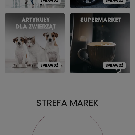
STREFA MAREK
PROMOCJA: HOFFEN
PR
CAROUSEL