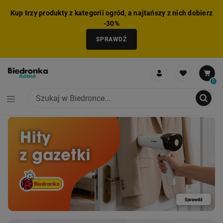
Kup trzy produkty z kategorii ogród, a najtańszy z nich dobierz
-30%
SPRAWDŹ
0
NIE MOŻNA BYŁO DODAĆ CAŁEGO ZESTAWU DO KOSZYKA
ZMNIEJSZONO LICZBĘ PRODUKTÓW
USUNIĘTO PRODUKT Z KOSZYKA
DODANO PRODUKT DO KOSZYKA
ZESTAW DODANY DO KOSZYKA